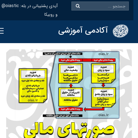
@oiastic :آیدی پشتیبانی در بله
و روبیکا
آکادمی آموزشی