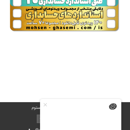
تهران، محله ستارخان، روبروی برق آلستوم
@oiastic :آیدی پشتیبانی در بله و روبیکا