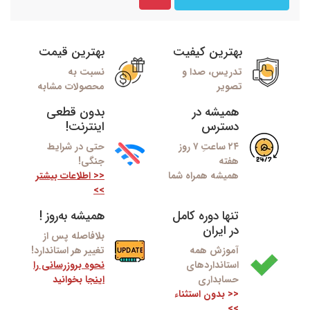
بهترین کیفیت
بهترین قیمت
تدریس، صدا و
نسبت به
تصویر
محصولات مشابه
همیشه در
بدون قطعی
دسترس
اینترنت!
۲۴ ساعتِ ۷ روز
حتی در شرایط
هفته
جنگی!
همیشه همراه شما
<< اطلاعات بیشتر
>>
تنها دوره کامل
همیشه به‌روز !
در ایران
بلافاصله پس از
آموزش همه
تغییر هر استاندارد!
استانداردهای
نحوه بروزرسانی را
حسابداری
اینج
ا بخوانید
<< بدون استثناء
>>