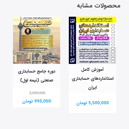
محصولات مشابه
آموزش کامل
دوره جامع حسابداری
بودجه‌بندی
انداردهای حسابداری
صنعتی (نیمه اول)
شرکت
ایران
2,000,000
750,000 تومان
995,000 تومان
5,500,00 تومان