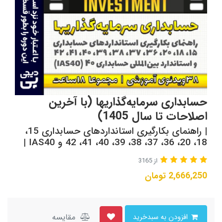
حسابداری سرمایه‌گذاریها (با آخرین
اصلاحات تا سال 1405)
| راهنمای بکارگیری استانداردهای حسابداری 15،
18، 20، 36، 37، 38، 39، 40، 41، 42 و IAS40 |
از 3165
2,666,250
تومان
مقایسه
افزودن به سبدخرید