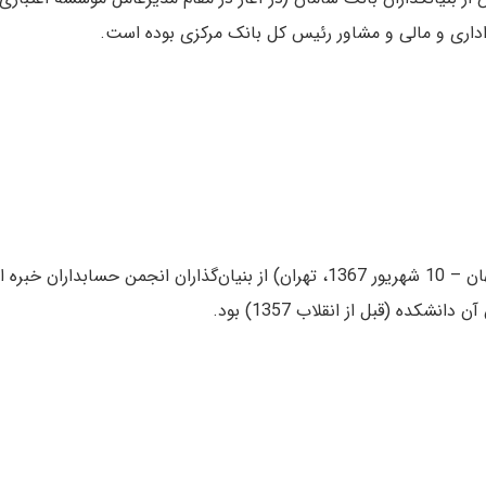
(16 اسفند 1296، اصفهان – 10 شهریور 1367، تهران) از بنیان‌گذاران ا