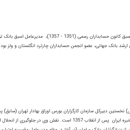
(1294 - 1365)، رئیس اسبق کانون حسابداران رسم
 ارشد بانک جهانی، عضو انجمن حسابداران چارترد انگلستان و ولز بود.
 از بنیانگذاران بانک سامان (در آغاز در مقام مدیرعامل مؤسسه اعتبا