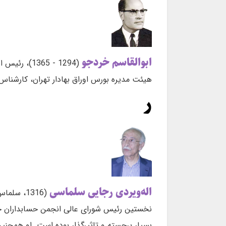
ابوالقاسم خردجو
هیئت مدیره بورس اوراق بهادار تهران، کارشناس
ر
اله‌ویردی رجایی سلماسی
بسیار برجسته و تاثیرگذار بوده است. او همچنین