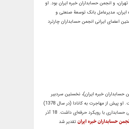
راق بهادار تهران، و انجمن حسابداران خبره ایران بود. او
یران، مدیرعامل بانک توسعهٔ صنعتی و
تین اعضای ایرانی انجمن حسابداران چارترد
من حسابداران خبره ایران)، نخستین سردبیر
مجله حسابرس (نشریه سازمان حسابرسی)، و پایه‌گذار برگزاری سمینارهای تخصصی انجمن حسابداران خبره ایران است. او پیش از مهاجرت به کانادا (در سال 1378)
دارای نقشی بی‌بدیل و تاثیرگذار در توسعه نشریات حرفه‌ای حسابداری در ایران و طراحی و برگزاری سمینارهای تخصصی حسابداری با رویکرد حرفه‌ای داشت. 18 آذر
نجمن حسابداران خبره ایران
تقدیر شد