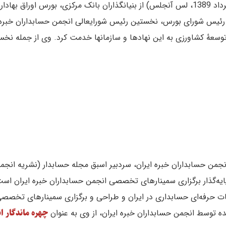
(1297، رشت – 16 مرداد 1389، لس آنجلس) از بنیانگذاران بانک مرکزی، بورس او
ئیس شورای بورس، نخستین رئیس شورایعالی انجمن حسابداران خبره ا
سعهٔ کشاورزی به این نهادها و سازمانها خدمت کرد. وی از جمله نخس
لی انجمن حسابداران خبره ایران، سردبیر اسبق مجله حسابدار (نشریه انج
چهره ماندگار ا