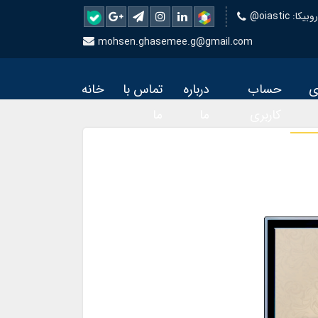
 روبیکا
mohsen.ghasemee.g@gmail.com
ی
حساب
درباره
تماس با
خانه
کاربری
ما
ما