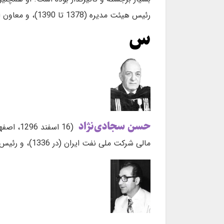
رئیس هیئت مدیره (1378 تا 1390)، و معاون اداری و مالی و مشاور رئیس کل بانک مرکزی بوده است.
س
حسن سجادی‌نژاد
مالی شرکت ملی نفت ایران (در 1336)، و رئیس آن دانشکده (قبل از انقلاب 1357) بود.