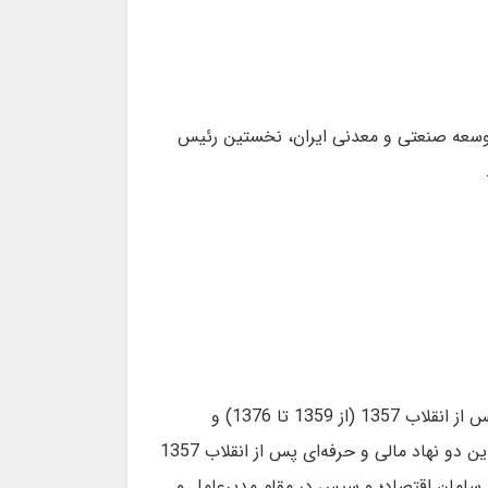
ی (1351 - 1357)، مدیرعامل اسبق بانک توسعه صنعتی و معدنی ایران، نخستین رئیس
(1316، سلماس) نخستین دبیرکل سازمان کارگزاران بورس اوراق بهادار تهران (سابق) پس از انقلاب 1357 (از 1359 تا 1376) و
نخستین رئیس شورای عالی انجمن حسابداران خبره ایران پس از انقلاب 1357 است. نقش وی در جلوگیری از انحلال این دو نهاد مالی و حرفه‌ای پس از انقلاب 1357
ری سامان اقتصاد؛ و سپس در مقام مدیرعامل و