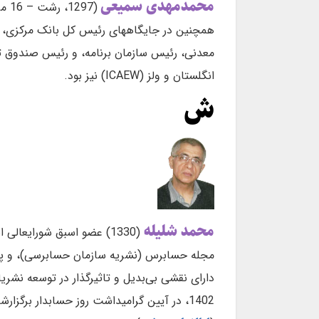
محمدمهدی سمیعی
همچنین در جایگاههای رئیس کل بانک مرکزی، ر
معدنی، رئیس سازمان برنامه، و رئیس صندوق تو
انگلستان و ولز (ICAEW) نیز بود.
ش
محمد شلیله
(1330) عضو اسبق شورایعا
1402، در آیین گرامیداشت روز حسابدار برگزارشده توسط انجمن حسابداران خبره ایران، از وی به عنوان