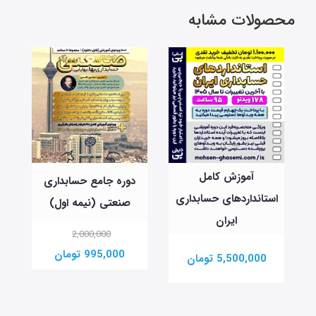
محصولات مشابه
دوره جامع حسابداری
بودجه‌بندی جامع در
داری
صنعتی (نیمه اول)
شرکتها
2,000,000
750,000 تومان
995,000 تومان