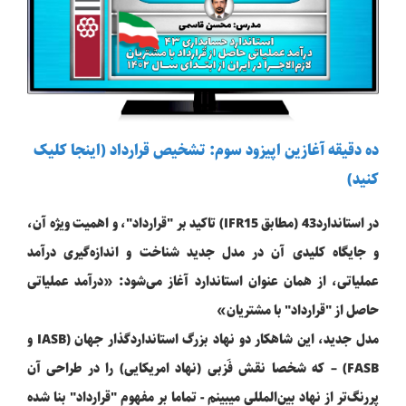
ده دقیقه آغازین اپیزود سوم: تشخیص قرارداد (اینجا کلیک
کنید)
در استاندارد43 (مطابق IFR15) تاکید بر "قرارداد"، و اهمیت ویژه آن،
و جایگاه کلیدی آن در مدل جدید شناخت و اندازه‌گیری درآمد
عملیاتی، از همان عنوان استاندارد آغاز می‌شود: «درآمد عملیاتی
حاصل از "قرارداد" با مشتریان»
مدل جدید، این شاهکار دو نهاد بزرگ استانداردگذار جهان (IASB و
FASB) – که شخصا نقش فَزبی (نهاد امریکایی) را در طراحی آن
پررنگ‌تر از نهاد بین‌المللی میبینم - تماما بر مفهوم "قرارداد" بنا شده