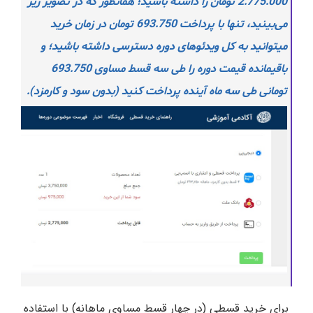
2.775.000 تومان را داشته باشید؛ همانطور که در تصویر زیر
می‌بینید، تنها با پرداخت 693.750 تومان در زمان خرید
میتوانید به کل ویدئوهای دوره دسترسی داشته باشید؛ و
باقیمانده قیمت دوره را طی سه قسط مساوی 693.750
تومانی طی سه ماه آینده پرداخت کنید (بدون سود و کارمزد).
برای خرید قسطی (در چهار قسط مساوی ماهانه) با استفاده