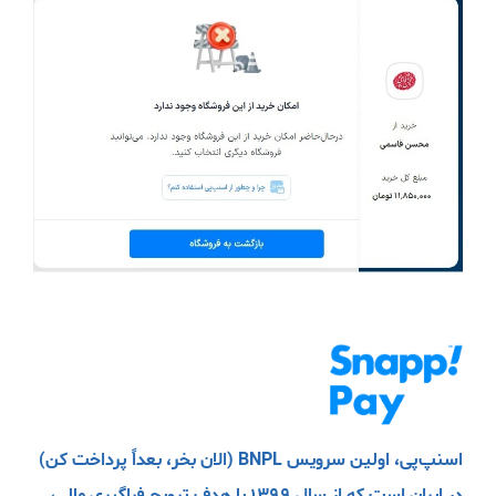
اسنپ‌پی، اولین سرویس BNPL (الان بخر، بعداً پرداخت کن)
در ایران است که از سال ۱۳۹۹ با هدف ترویج فراگیری مالی،