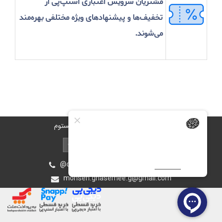
مشتریان سرویس اعتباری اسنپ‌پی از
تخفیف‌ها و پیشنهادهای ویژه مختلفی بهره‌مند
می‌شوند.
تهران، محله ستارخان، روبروی برق آلستوم
@oiastic :آیدی پشتیبانی در بله و روبیکا
mohsen.ghasemee.g@gmail.com