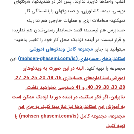
اغلب واحدها کاربرد ندارند. پس اگر در هلدینگها، شرکتهای
بورسی، بیمه، کشاورزی، و صندوقهای بازنشستگی کار
نمیکنید؛ معاملات ارزی و عملیات خارجی هم ندارید؛
حسابرس هم نیستید؛ قصد حسابدار رسمی‌شدن هم ندارید؛‌
و قرار نیست در آینده نزدیک محل کار خود را تغییر بدهید؛
میتوانید به جای
مجموعه کامل ویدئوهای آموزشی
استانداردهای حسابداری (mohsen-ghasemi.com/is)
این
مجموعه را تهیه کنید.
البته در این صورت به ویدئوهای
آموزشی استانداردهای حسابداری 16، 18، 20، 25، 26، 27،
28، 33، 38، 39، 40، و 41 دسترسی نخواهید داشت.
بنابراین، اگر فکر میکنید، در آینده دور یا نزدیک ممکن است
به آموزش این استانداردها نیز نیاز پیدا کنید، به جای این
مجموعه، مجموعه کامل (mohsen-ghasemi.com/is) را
تهیه کنید.