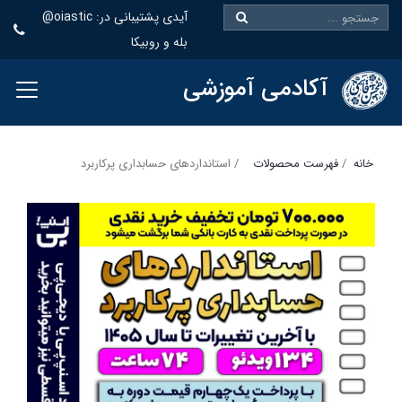
@oiastic :آیدی پشتیبانی در
بله و روبیکا
آکادمی آموزشی
خانه
فهرست محصولات
استانداردهای حسابداری پرکاربرد