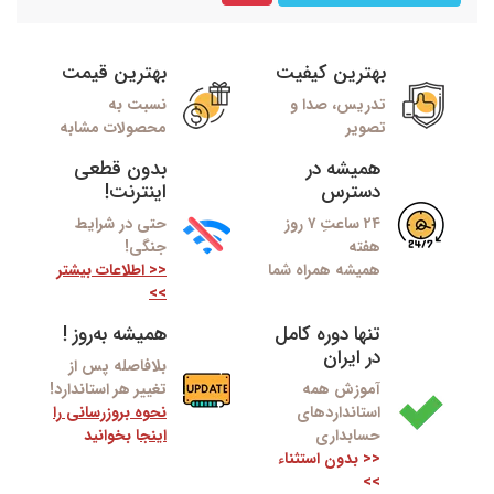
بهترین کیفیت
بهترین قیمت
تدریس، صدا و
نسبت به
تصویر
محصولات مشابه
همیشه در
بدون قطعی
دسترس
اینترنت!
۲۴ ساعتِ ۷ روز
حتی در شرایط
هفته
جنگی!
همیشه همراه شما
<< اطلاعات بیشتر
>>
تنها دوره کامل
همیشه به‌روز !
در ایران
بلافاصله پس از
آموزش همه
تغییر هر استاندارد!
استانداردهای
نحوه بروزرسانی را
حسابداری
اینج
ا بخوانید
<< بدون استثناء
>>