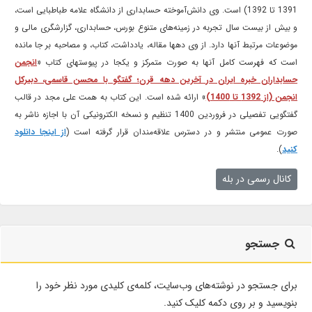
1391 تا 1392) است. وی دانش‌آموخته حسابداری از دانشگاه علامه طباطبایی است،
و بیش از بیست سال تجربه در زمینه‌های متنوع بورس، حسابداری، گزارشگری مالی و
موضوعات مرتبط آنها دارد. از وی دهها مقاله، یادداشت، کتاب، و مصاحبه بر جا مانده
است که فهرست کامل آنها به صورت متمرکز و یکجا در پیوستهای کتاب «
انجمن
حسابداران خبره ایران در آخرین دهه قرن؛ گفتگو با محسن قاسمی، دبیرکل
انجمن (از 1392 تا 1400)
» ارائه شده است. این کتاب به همت علی مجد در قالب
گفتگویی تفصیلی در فروردین 1400 تنظیم و نسخه الکترونیکی آن با اجازه ناشر به
صورت عمومی منتشر و در دسترس علاقه‌مندان قرار گرفته است (
از اینجا دانلود
کنید
).
کانال رسمی در بله
جستجو
برای جستجو در نوشته‌های وب‌سایت، کلمه‌ی کلیدی مورد نظر خود را
بنویسید و بر روی دکمه کلیک کنید.