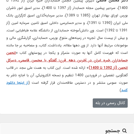
دکتر محسن قاسمی
دبیرکل پیشین انجمن حسابداران خبره ایران (از 1392 تا
1400)، سردبیر پیشین مجله حسابدار (از 1397 تا 1400)، مدیر اسبق امور ناشران
بورس اوراق بهادار تهران (1385 تا 1389)، مدیر سرمایه‌گذاری اسبق کارگزاری بانک
ملی ایران (1390 تا 1391)، و مدیر حسابرسی داخلی اسبق تامین سرمایه امین (از
1391 تا 1392) است. وی دانش‌آموخته حسابداری از دانشگاه علامه طباطبایی است،
و بیش از بیست سال تجربه در زمینه‌های متنوع بورس، حسابداری، گزارشگری مالی و
موضوعات مرتبط آنها دارد. از وی دهها مقاله، یادداشت، کتاب، و مصاحبه بر جا مانده
است که فهرست کامل آنها به صورت متمرکز و یکجا در پیوستهای کتاب «
انجمن
حسابداران خبره ایران در آخرین دهه قرن؛ گفتگو با محسن قاسمی، دبیرکل
انجمن (از 1392 تا 1400)
» ارائه شده است. این کتاب به همت علی مجد در قالب
گفتگویی تفصیلی در فروردین 1400 تنظیم و نسخه الکترونیکی آن با اجازه ناشر به
صورت عمومی منتشر و در دسترس علاقه‌مندان قرار گرفته است (
از اینجا دانلود
کنید
).
کانال رسمی در بله
جستجو