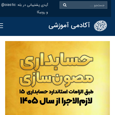
@oiastic :آیدی پشتیبانی در بله
و روبیکا
آکادمی آموزشی