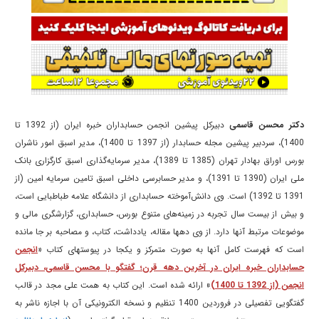
دکتر محسن قاسمی
دبیرکل پیشین انجمن حسابداران خبره ایران (از 1392 تا
1400)، سردبیر پیشین مجله حسابدار (از 1397 تا 1400)، مدیر اسبق امور ناشران
بورس اوراق بهادار تهران (1385 تا 1389)، مدیر سرمایه‌گذاری اسبق کارگزاری بانک
ملی ایران (1390 تا 1391)، و مدیر حسابرسی داخلی اسبق تامین سرمایه امین (از
1391 تا 1392) است. وی دانش‌آموخته حسابداری از دانشگاه علامه طباطبایی است،
و بیش از بیست سال تجربه در زمینه‌های متنوع بورس، حسابداری، گزارشگری مالی و
موضوعات مرتبط آنها دارد. از وی دهها مقاله، یادداشت، کتاب، و مصاحبه بر جا مانده
است که فهرست کامل آنها به صورت متمرکز و یکجا در پیوستهای کتاب «
انجمن
حسابداران خبره ایران در آخرین دهه قرن؛ گفتگو با محسن قاسمی، دبیرکل
انجمن (از 1392 تا 1400)
» ارائه شده است. این کتاب به همت علی مجد در قالب
گفتگویی تفصیلی در فروردین 1400 تنظیم و نسخه الکترونیکی آن با اجازه ناشر به