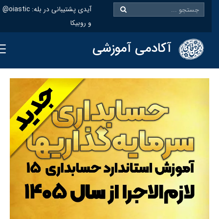
@oiastic :آیدی پشتیبانی در بله
و روبیکا
آکادمی آموزشی