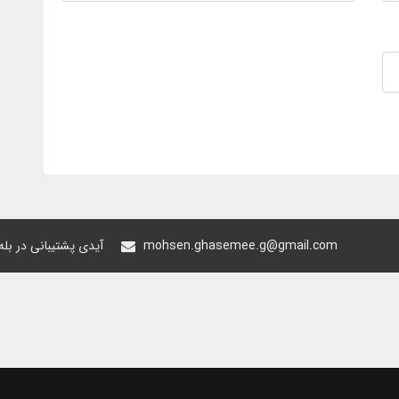
mohsen.ghasemee.g@gmail.com
@oiastic :آیدی پشتیبانی در ب