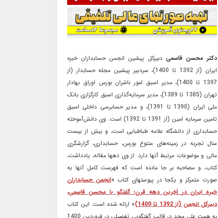
دکتر محسن قاسمی
دبیرکل پیشین انجمن حسابداران خبره
ایران (از 1392 تا 1400)، سردبیر پیشین مجله حسابدار (از
1397 تا 1400)، مدیر اسبق امور ناشران بورس اوراق بهادار
تهران (1385 تا 1389)، مدیر سرمایه‌گذاری اسبق کارگزاری بانک
ملی ایران (1390 تا 1391)، و مدیر حسابرسی داخلی اسبق
تامین سرمایه امین (از 1391 تا 1392) است. وی دانش‌آموخته
حسابداری از دانشگاه علامه طباطبایی است، و بیش از بیست
سال تجربه در زمینه‌های متنوع بورس، حسابداری، گزارشگری
مالی و موضوعات مرتبط آنها دارد. از وی دهها مقاله، یادداشت،
کتاب، و مصاحبه بر جا مانده است که فهرست کامل آنها به
صورت متمرکز و یکجا در پیوستهای کتاب «
انجمن حسابداران
خبره ایران در آخرین دهه قرن؛ گفتگو با محسن قاسمی،
دبیرکل انجمن (از 1392 تا 1400)
» ارائه شده است. این کتاب
به همت علی مجد در قالب گفتگویی تفصیلی در فروردین 1400