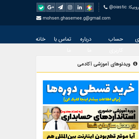
 روبیکا
mohsen.ghasemee.g@gmail.com
ی
حساب
درباره
تماس با
خانه
کاربری
ما
ما
ویدئوهای آموزشی آکادمی