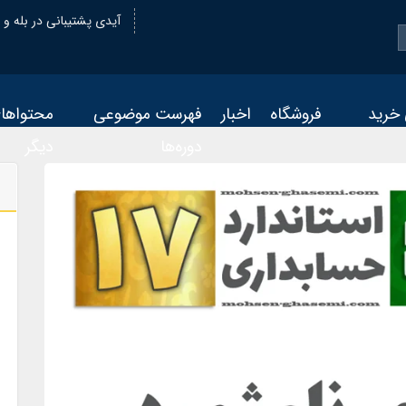
@oiastic :آیدی پشتیبانی در بله و
 خرید
فروشگاه
اخبار
فهرست موضوعی
محتواها
دوره‌ها
دیگر