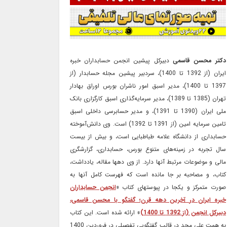
دکتر محسن قاسمی
دبیرکل پیشین انجمن حسابداران خبره
ایران (از 1392 تا 1400)، سردبیر پیشین مجله حسابدار (از
1397 تا 1400)، مدیر اسبق امور ناشران بورس اوراق بهادار
تهران (1385 تا 1389)، مدیر سرمایه‌گذاری اسبق کارگزاری بانک
ملی ایران (1390 تا 1391)، و مدیر حسابرسی داخلی اسبق
تامین سرمایه امین (از 1391 تا 1392) است. وی دانش‌آموخته
حسابداری از دانشگاه علامه طباطبایی است، و بیش از بیست
سال تجربه در زمینه‌های متنوع بورس، حسابداری، گزارشگری
مالی و موضوعات مرتبط آنها دارد. از وی دهها مقاله، یادداشت،
کتاب، و مصاحبه بر جا مانده است که فهرست کامل آنها به
صورت متمرکز و یکجا در پیوستهای کتاب «
انجمن حسابداران
خبره ایران در آخرین دهه قرن؛ گفتگو با محسن قاسمی،
دبیرکل انجمن (از 1392 تا 1400)
» ارائه شده است. این کتاب
به همت علی مجد در قالب گفتگویی تفصیلی در فروردین 1400