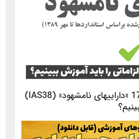
درباره استاندارد حسابداری 17 «داراییهای نامشهود» (IAS38)
ینیم؟