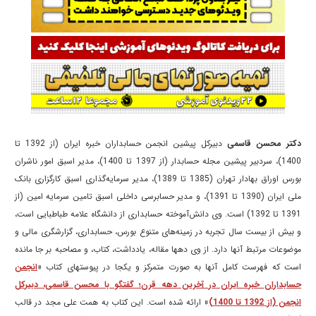
دکتر محسن قاسمی
دبیرکل پیشین انجمن حسابداران خبره ایران (از 1392 تا
1400)، سردبیر پیشین مجله حسابدار (از 1397 تا 1400)، مدیر اسبق امور ناشران
بورس اوراق بهادار تهران (1385 تا 1389)، مدیر سرمایه‌گذاری اسبق کارگزاری بانک
ملی ایران (1390 تا 1391)، و مدیر حسابرسی داخلی اسبق تامین سرمایه امین (از
1391 تا 1392) است. وی دانش‌آموخته حسابداری از دانشگاه علامه طباطبایی است،
و بیش از بیست سال تجربه در زمینه‌های متنوع بورس، حسابداری، گزارشگری مالی و
موضوعات مرتبط آنها دارد. از وی دهها مقاله، یادداشت، کتاب، و مصاحبه بر جا مانده
است که فهرست کامل آنها به صورت متمرکز و یکجا در پیوستهای کتاب «
انجمن
حسابداران خبره ایران در آخرین دهه قرن؛ گفتگو با محسن قاسمی، دبیرکل
انجمن (از 1392 تا 1400)
» ارائه شده است. این کتاب به همت علی مجد در قالب