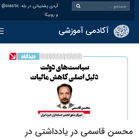
@oiastic :آیدی پشتیبانی در بله
و روبیکا
آکادمی آموزشی
محسن قاسمی در یادداشتی در