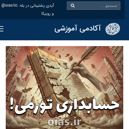
@oiastic :آیدی پشتیبانی در بله
و روبیکا
آکادمی آموزشی