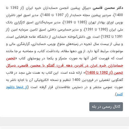
دکتر محسن قاسمی
دبیرکل پیشین انجمن حسابداران خبره ایران (از 1392 تا
1400)، سردبیر پیشین مجله حسابدار (از 1397 تا 1400)، مدیر اسبق امور ناشران
بورس اوراق بهادار تهران (1385 تا 1389)، مدیر سرمایه‌گذاری اسبق کارگزاری بانک
ملی ایران (1390 تا 1391)، و مدیر حسابرسی داخلی اسبق تامین سرمایه امین (از
1391 تا 1392) است. وی دانش‌آموخته حسابداری از دانشگاه علامه طباطبایی است،
و بیش از بیست سال تجربه در زمینه‌های متنوع بورس، حسابداری، گزارشگری مالی و
موضوعات مرتبط آنها دارد. از وی دهها مقاله، یادداشت، کتاب، و مصاحبه بر جا مانده
است که فهرست کامل آنها به صورت متمرکز و یکجا در پیوستهای کتاب «
انجمن
حسابداران خبره ایران در آخرین دهه قرن؛ گفتگو با محسن قاسمی، دبیرکل
انجمن (از 1392 تا 1400)
» ارائه شده است. این کتاب به همت علی مجد در قالب
گفتگویی تفصیلی در فروردین 1400 تنظیم و نسخه الکترونیکی آن با اجازه ناشر به
صورت عمومی منتشر و در دسترس علاقه‌مندان قرار گرفته است (
از اینجا دانلود
کنید
).
کانال رسمی در بله