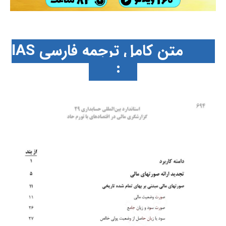
متن کامل ترجمه فارسی IAS
29: