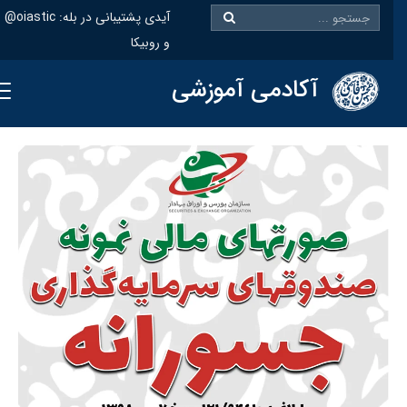
@oiastic :آیدی پشتیبانی در بله
و روبیکا
آکادمی آموزشی