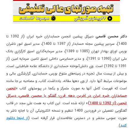
دکتر محسن قاسمی
دبیرکل پیشین انجمن حسابداران خبره ایران (از 1392 تا
1400)، سردبیر پیشین مجله حسابدار (از 1397 تا 1400)، مدیر اسبق امور ناشران
بورس اوراق بهادار تهران (1385 تا 1389)، مدیر سرمایه‌گذاری اسبق کارگزاری بانک
ملی ایران (1390 تا 1391)، و مدیر حسابرسی داخلی اسبق تامین سرمایه امین (از
1391 تا 1392) است. وی دانش‌آموخته حسابداری از دانشگاه علامه طباطبایی است،
و بیش از بیست سال تجربه در زمینه‌های متنوع بورس، حسابداری، گزارشگری مالی و
موضوعات مرتبط آنها دارد. از وی دهها مقاله، یادداشت، کتاب، و مصاحبه بر جا مانده
است که فهرست کامل آنها به صورت متمرکز و یکجا در پیوستهای کتاب «
انجمن
حسابداران خبره ایران در آخرین دهه قرن؛ گفتگو با محسن قاسمی، دبیرکل
انجمن (از 1392 تا 1400)
» ارائه شده است. این کتاب به همت علی مجد در قالب
گفتگویی تفصیلی در فروردین 1400 تنظیم و نسخه الکترونیکی آن با اجازه ناشر به
صورت عمومی منتشر و در دسترس علاقه‌مندان قرار گرفته است (
از اینجا دانلود
کنید
).