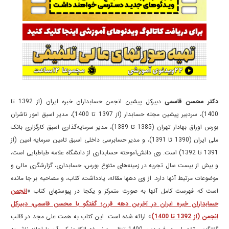
دکتر محسن قاسمی
دبیرکل پیشین انجمن حسابداران خبره ایران (از 1392 تا
1400)، سردبیر پیشین مجله حسابدار (از 1397 تا 1400)، مدیر اسبق امور ناشران
بورس اوراق بهادار تهران (1385 تا 1389)، مدیر سرمایه‌گذاری اسبق کارگزاری بانک
ملی ایران (1390 تا 1391)، و مدیر حسابرسی داخلی اسبق تامین سرمایه امین (از
1391 تا 1392) است. وی دانش‌آموخته حسابداری از دانشگاه علامه طباطبایی است،
و بیش از بیست سال تجربه در زمینه‌های متنوع بورس، حسابداری، گزارشگری مالی و
موضوعات مرتبط آنها دارد. از وی دهها مقاله، یادداشت، کتاب، و مصاحبه بر جا مانده
است که فهرست کامل آنها به صورت متمرکز و یکجا در پیوستهای کتاب «
انجمن
حسابداران خبره ایران در آخرین دهه قرن؛ گفتگو با محسن قاسمی، دبیرکل
انجمن (از 1392 تا 1400)
» ارائه شده است. این کتاب به همت علی مجد در قالب