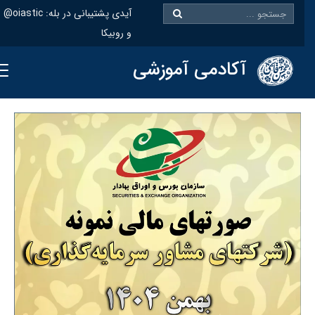
@oiastic :آیدی پشتیبانی در بله
و روبیکا
آکادمی آموزشی