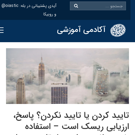
@oiastic :آیدی پشتیبانی در بله
و روبیکا
آکادمی آموزشی
تایید کردن یا تایید نکردن؟ پاسخ،
ارزیابی ریسک است – استفاده