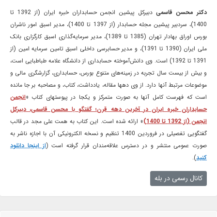
دکتر محسن قاسمی
دبیرکل پیشین انجمن حسابداران خبره ایران (از 1392 تا
1400)، سردبیر پیشین مجله حسابدار (از 1397 تا 1400)، مدیر اسبق امور ناشران
بورس اوراق بهادار تهران (1385 تا 1389)، مدیر سرمایه‌گذاری اسبق کارگزاری بانک
ملی ایران (1390 تا 1391)، و مدیر حسابرسی داخلی اسبق تامین سرمایه امین (از
1391 تا 1392) است. وی دانش‌آموخته حسابداری از دانشگاه علامه طباطبایی است،
و بیش از بیست سال تجربه در زمینه‌های متنوع بورس، حسابداری، گزارشگری مالی و
موضوعات مرتبط آنها دارد. از وی دهها مقاله، یادداشت، کتاب، و مصاحبه بر جا مانده
است که فهرست کامل آنها به صورت متمرکز و یکجا در پیوستهای کتاب «
انجمن
حسابداران خبره ایران در آخرین دهه قرن؛ گفتگو با محسن قاسمی، دبیرکل
انجمن (از 1392 تا 1400)
» ارائه شده است. این کتاب به همت علی مجد در قالب
گفتگویی تفصیلی در فروردین 1400 تنظیم و نسخه الکترونیکی آن با اجازه ناشر به
صورت عمومی منتشر و در دسترس علاقه‌مندان قرار گرفته است (
از اینجا دانلود
کنید
).
کانال رسمی در بله