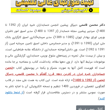
دکتر محسن قاسمی
دبیرکل پیشین انجمن حسابداران خبره ایران (از 1392 تا
1400)، سردبیر پیشین مجله حسابدار (از 1397 تا 1400)، مدیر اسبق امور ناشران
بورس اوراق بهادار تهران (1385 تا 1389)، مدیر سرمایه‌گذاری اسبق کارگزاری بانک
ملی ایران (1390 تا 1391)، و مدیر حسابرسی داخلی اسبق تامین سرمایه امین (از
1391 تا 1392) است. وی دانش‌آموخته حسابداری از دانشگاه علامه طباطبایی است،
و بیش از بیست سال تجربه در زمینه‌های متنوع بورس، حسابداری، گزارشگری مالی و
موضوعات مرتبط آنها دارد. از وی دهها مقاله، یادداشت، کتاب، و مصاحبه بر جا مانده
است که فهرست کامل آنها به صورت متمرکز و یکجا در پیوستهای کتاب «
انجمن
حسابداران خبره ایران در آخرین دهه قرن؛ گفتگو با محسن قاسمی، دبیرکل
انجمن (از 1392 تا 1400)
» ارائه شده است. این کتاب به همت علی مجد در قالب
گفتگویی تفصیلی در فروردین 1400 تنظیم و نسخه الکترونیکی آن با اجازه ناشر به
صورت عمومی منتشر و در دسترس علاقه‌مندان قرار گرفته است (
از اینجا دانلود
کنید
).
کانال رسمی در بله