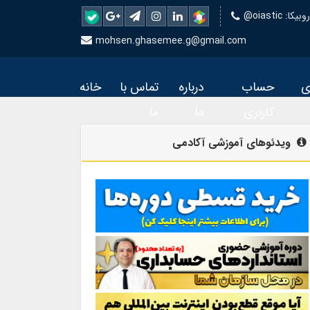
 روبیکا
mohsen.ghasemee.g@gmail.com
ی
حساب
درباره
تماس با
خانه
کاربری
ما
ما
ویدئوهای آموزشی آکادمی