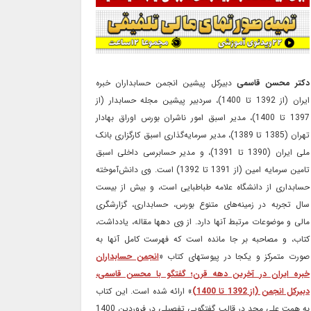
دکتر محسن قاسمی
دبیرکل پیشین انجمن حسابداران خبره
ایران (از 1392 تا 1400)، سردبیر پیشین مجله حسابدار (از
1397 تا 1400)، مدیر اسبق امور ناشران بورس اوراق بهادار
تهران (1385 تا 1389)، مدیر سرمایه‌گذاری اسبق کارگزاری بانک
ملی ایران (1390 تا 1391)، و مدیر حسابرسی داخلی اسبق
تامین سرمایه امین (از 1391 تا 1392) است. وی دانش‌آموخته
حسابداری از دانشگاه علامه طباطبایی است، و بیش از بیست
سال تجربه در زمینه‌های متنوع بورس، حسابداری، گزارشگری
مالی و موضوعات مرتبط آنها دارد. از وی دهها مقاله، یادداشت،
کتاب، و مصاحبه بر جا مانده است که فهرست کامل آنها به
صورت متمرکز و یکجا در پیوستهای کتاب «
انجمن حسابداران
خبره ایران در آخرین دهه قرن؛ گفتگو با محسن قاسمی،
دبیرکل انجمن (از 1392 تا 1400)
» ارائه شده است. این کتاب
به همت علی مجد در قالب گفتگویی تفصیلی در فروردین 1400