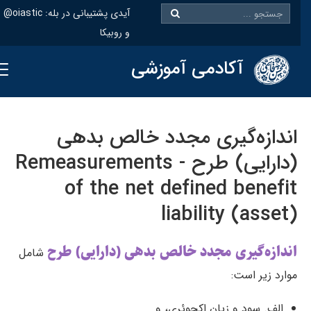
@oiastic :آیدی پشتیبانی در بله
و روبیکا
آکادمی آموزشی
اندازه‌گیری مجدد خالص بدهی
(دارایی) طرح - Remeasurements
of the net defined benefit
liability (asset)
اندازه‌گیری مجدد خالص بدهی (دارایی) طرح
شامل
موارد زیر است:
الف. سود و زیان اکچوئری، و