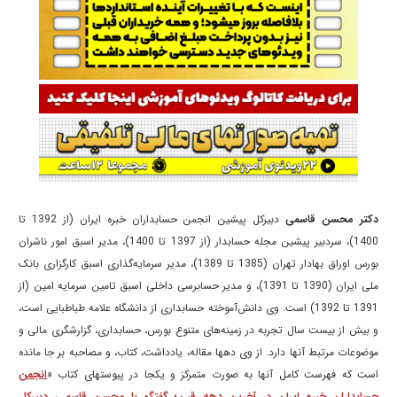
دکتر محسن قاسمی
دبیرکل پیشین انجمن حسابداران خبره ایران (از 1392 تا
1400)، سردبیر پیشین مجله حسابدار (از 1397 تا 1400)، مدیر اسبق امور ناشران
بورس اوراق بهادار تهران (1385 تا 1389)، مدیر سرمایه‌گذاری اسبق کارگزاری بانک
ملی ایران (1390 تا 1391)، و مدیر حسابرسی داخلی اسبق تامین سرمایه امین (از
1391 تا 1392) است. وی دانش‌آموخته حسابداری از دانشگاه علامه طباطبایی است،
و بیش از بیست سال تجربه در زمینه‌های متنوع بورس، حسابداری، گزارشگری مالی و
موضوعات مرتبط آنها دارد. از وی دهها مقاله، یادداشت، کتاب، و مصاحبه بر جا مانده
است که فهرست کامل آنها به صورت متمرکز و یکجا در پیوستهای کتاب «
انجمن
حسابداران خبره ایران در آخرین دهه قرن؛ گفتگو با محسن قاسمی، دبیرکل