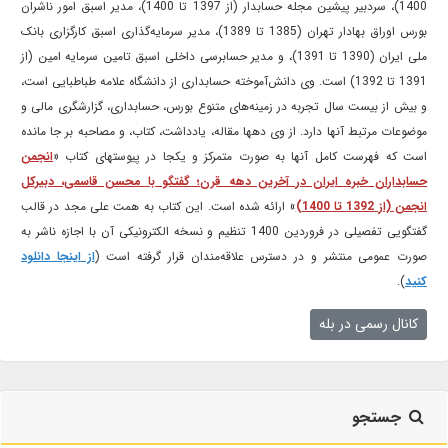
1400)، سردبیر پیشین مجله حسابدار (از 1397 تا 1400)، مدیر اسبق امور ناشران
بورس اوراق بهادار تهران (1385 تا 1389)، مدیر سرمایه‌گذاری اسبق کارگزاری بانک
ملی ایران (1390 تا 1391)، و مدیر حسابرسی داخلی اسبق تامین سرمایه امین (از
1391 تا 1392) است. وی دانش‌آموخته حسابداری از دانشگاه علامه طباطبایی است،
و بیش از بیست سال تجربه در زمینه‌های متنوع بورس، حسابداری، گزارشگری مالی و
موضوعات مرتبط آنها دارد. از وی دهها مقاله، یادداشت، کتاب، و مصاحبه بر جا مانده
است که فهرست کامل آنها به صورت متمرکز و یکجا در پیوستهای کتاب «
انجمن
حسابداران خبره ایران در آخرین دهه قرن؛ گفتگو با محسن قاسمی، دبیرکل
انجمن (از 1392 تا 1400)
» ارائه شده است. این کتاب به همت علی مجد در قالب
گفتگویی تفصیلی در فروردین 1400 تنظیم و نسخه الکترونیکی آن با اجازه ناشر به
صورت عمومی منتشر و در دسترس علاقه‌مندان قرار گرفته است (
از اینجا دانلود
کنید
).
کانال رسمی در بله
جستجو