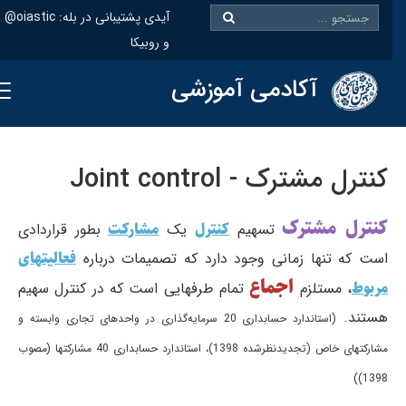
@oiastic :آیدی پشتیبانی در بله
و روبیکا
آکادمی آموزشی
کنترل مشترک - Joint control
کنترل مشترک
کنترل
مشارکت
تسهیم
یک
بطور قراردادی
فعالیتهای
است که تنها زمانی وجود دارد که تصمیمات درباره
اجماع
مربوط
، مستلزم
تمام طرفهایی است که در کنترل سهیم
هستند.
(استاندارد حسابداری 20 سرمایه‌گذاری در واحدهای تجاری وابسته و
مشارکتهای خاص (تجدیدنظرشده 1398)، استاندارد حسابداری 40 مشارکتها (مصوب
1398))