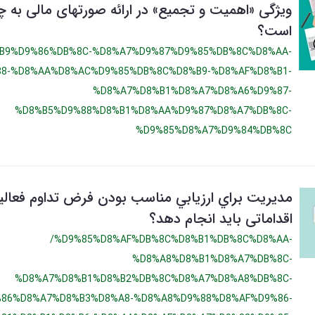
ویژگی «اهميت و تجميع» در ارائه صورتهای مالی به 
است؟
B9%D9%86%DB%8C-%D8%A7%D9%87%D9%85%DB%8C%D8%AA-
88-%D8%AA%D8%AC%D9%85%DB%8C%D8%B9-%D8%AF%D8%B1-
%D8%A7%D8%B1%D8%A7%D8%A6%D9%87-
%D8%B5%D9%88%D8%B1%D8%AA%D9%87%D8%A7%DB%8C-
%D9%85%D8%A7%D9%84%DB%8C
مديريت براي ارزيابي مناسب بودن فرض تداوم فعال
اقداماتی باید انجام دهد؟
/%D9%85%D8%AF%DB%8C%D8%B1%DB%8C%D8%AA-
%D8%A8%D8%B1%D8%A7%DB%8C-
%D8%A7%D8%B1%D8%B2%DB%8C%D8%A7%D8%A8%DB%8C-
86%D8%A7%D8%B3%D8%A8-%D8%A8%D9%88%D8%AF%D9%86-