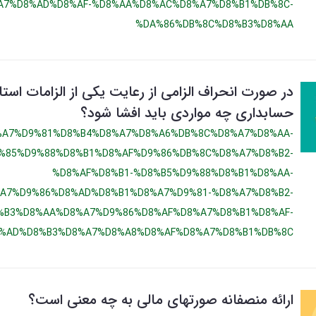
A7%D8%AD%D8%AF-%D8%AA%D8%AC%D8%A7%D8%B1%DB%8C-
%DA%86%DB%8C%D8%B3%D8%AA
در صورت انحراف الزامی از رعایت یکی از الزامات است
حسابداری چه مواردی باید افشا شود؟
%A7%D9%81%D8%B4%D8%A7%D8%A6%DB%8C%D8%A7%D8%AA-
%85%D9%88%D8%B1%D8%AF%D9%86%DB%8C%D8%A7%D8%B2-
%D8%AF%D8%B1-%D8%B5%D9%88%D8%B1%D8%AA-
A7%D9%86%D8%AD%D8%B1%D8%A7%D9%81-%D8%A7%D8%B2-
%B3%D8%AA%D8%A7%D9%86%D8%AF%D8%A7%D8%B1%D8%AF-
%AD%D8%B3%D8%A7%D8%A8%D8%AF%D8%A7%D8%B1%DB%8C
ارائه منصفانه صورتهای مالی به چه معنی است؟