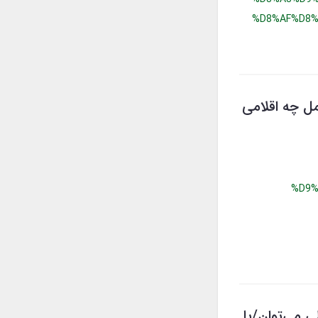
%D8%AF%D8%
مل چه اقلامی
%D9%
ی می‌توان/یا