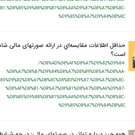
B1-%D8%B5%D9%88%D8%B1%D8%AA%D9%87%D8%A7%DB%8C-
%D9%85%D8%A7%D9%84%DB%8C
حداقل اطلاعات مقايسه‌اي در ارائه صورتهای مالی شا
است؟
/%D8%AD%D8%AF%D8%A7%D9%82%D9%84-
%D8%A7%D8%B7%D9%84%D8%A7%D8%B9%D8%A7%D8%AA-
85%D9%82%D8%A7%DB%8C%D8%B3%D9%87-%D8%A7%DB%8C-
%D8%AF%D8%B1-%D8%A7%D8%B1%D8%A7%D8%A6%D9%87-
%D8%B5%D9%88%D8%B1%D8%AA%D9%87%D8%A7%DB%8C-
%D9%85%D8%A7%D9%84%DB%8C
همه چیز درباره تهاتر در صورتهای مالی: در چه شرایط