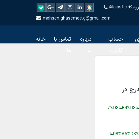
 روبیکا
mohsen.ghasemee.g@gmail.com
ی
حساب
درباره
تماس با
خانه
کاربری
ما
ما
درج در
/%D8%B4%D8%
%D8%AA%D8%