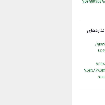
%D9%88%D8%
انداردهای
/%D8
%D9
%D8%
%D8%A7%D8
%D8