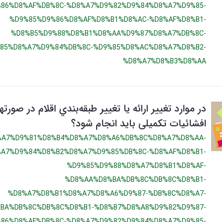
86%D8%AF%DB%8C-%D8%A7%D9%82%D9%84%D8%A7%D9%85-
%D9%85%D9%86%D8%AF%D8%B1%D8%AC-%D8%AF%D8%B1-
%D8%B5%D9%88%D8%B1%D8%AA%D9%87%D8%A7%DB%8C-
85%D8%A7%D9%84%DB%8C-%D9%85%D8%AC%D8%A7%D8%B2-
%D8%A7%D8%B3%D8%AA
در موارد تغییر ارائه يا تغییر طبقه‌بندي اقلام در صورت
افشائیات تکمیلی باید انجام شود؟
%A7%D9%81%D8%B4%D8%A7%D8%A6%DB%8C%D8%A7%D8%AA-
A7%D9%84%D8%B2%D8%A7%D9%85%DB%8C-%D8%AF%D8%B1-
%D9%85%D9%88%D8%A7%D8%B1%D8%AF-
%D8%AA%D8%BA%DB%8C%DB%8C%D8%B1-
%D8%A7%D8%B1%D8%A7%D8%A6%D9%87-%DB%8C%D8%A7-
BA%DB%8C%DB%8C%D8%B1-%D8%B7%D8%A8%D9%82%D9%87-
86%D8%AF%DB%8C-%D8%A7%D9%82%D9%84%D8%A7%D9%85-