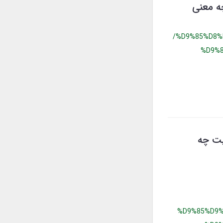
چه معنی
/%D9%85%D8%
%D9%
يت چه
%D9%85%D9%