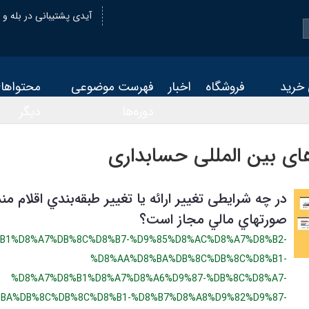
@oiastic :آیدی پشتیبانی در بله و
 خرید
فروشگاه
اخبار
فهرست موضوعی
محتواها
دوره‌ها
دیگر
های بین المللی حسابداری
در چه شرایطی تغییر ارائه یا تغییر طبقه‌بندي اقلام من
صورتهاي مالي مجاز است؟
B1%D8%A7%DB%8C%D8%B7-%D9%85%D8%AC%D8%A7%D8%B2-
%D8%AA%D8%BA%DB%8C%DB%8C%D8%B1-
%D8%A7%D8%B1%D8%A7%D8%A6%D9%87-%DB%8C%D8%A7-
BA%DB%8C%DB%8C%D8%B1-%D8%B7%D8%A8%D9%82%D9%87-