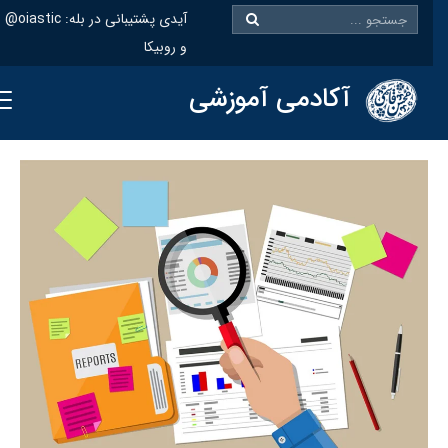
@oiastic :آیدی پشتیبانی در بله
و روبیکا
آکادمی آموزشی