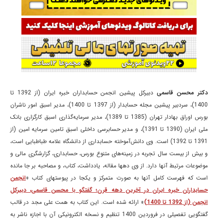
دکتر محسن قاسمی
دبیرکل پیشین انجمن حسابداران خبره ایران (از 1392 تا
1400)، سردبیر پیشین مجله حسابدار (از 1397 تا 1400)، مدیر اسبق امور ناشران
بورس اوراق بهادار تهران (1385 تا 1389)، مدیر سرمایه‌گذاری اسبق کارگزاری بانک
ملی ایران (1390 تا 1391)، و مدیر حسابرسی داخلی اسبق تامین سرمایه امین (از
1391 تا 1392) است. وی دانش‌آموخته حسابداری از دانشگاه علامه طباطبایی است،
و بیش از بیست سال تجربه در زمینه‌های متنوع بورس، حسابداری، گزارشگری مالی و
موضوعات مرتبط آنها دارد. از وی دهها مقاله، یادداشت، کتاب، و مصاحبه بر جا مانده
است که فهرست کامل آنها به صورت متمرکز و یکجا در پیوستهای کتاب «
انجمن
حسابداران خبره ایران در آخرین دهه قرن؛ گفتگو با محسن قاسمی، دبیرکل
انجمن (از 1392 تا 1400)
» ارائه شده است. این کتاب به همت علی مجد در قالب
گفتگویی تفصیلی در فروردین 1400 تنظیم و نسخه الکترونیکی آن با اجازه ناشر به