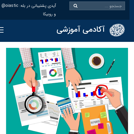
@oiastic :آیدی پشتیبانی در بله
و روبیکا
آکادمی آموزشی