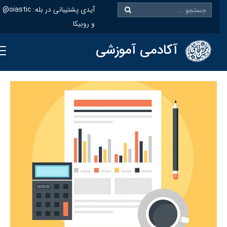
@oiastic :آیدی پشتیبانی در بله
و روبیکا
آکادمی آموزشی