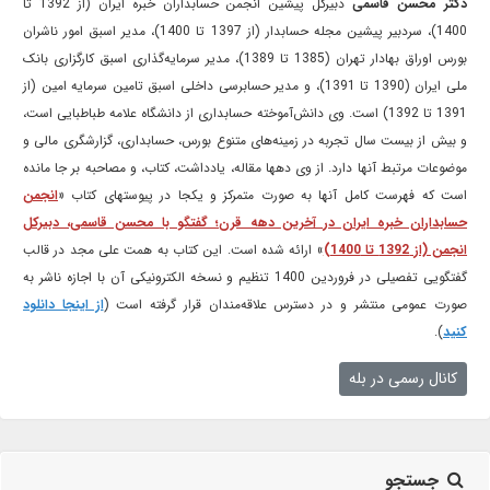
دکتر محسن قاسمی
دبیرکل پیشین انجمن حسابداران خبره ایران (از 1392 تا
1400)، سردبیر پیشین مجله حسابدار (از 1397 تا 1400)، مدیر اسبق امور ناشران
بورس اوراق بهادار تهران (1385 تا 1389)، مدیر سرمایه‌گذاری اسبق کارگزاری بانک
ملی ایران (1390 تا 1391)، و مدیر حسابرسی داخلی اسبق تامین سرمایه امین (از
1391 تا 1392) است. وی دانش‌آموخته حسابداری از دانشگاه علامه طباطبایی است،
و بیش از بیست سال تجربه در زمینه‌های متنوع بورس، حسابداری، گزارشگری مالی و
موضوعات مرتبط آنها دارد. از وی دهها مقاله، یادداشت، کتاب، و مصاحبه بر جا مانده
است که فهرست کامل آنها به صورت متمرکز و یکجا در پیوستهای کتاب «
انجمن
حسابداران خبره ایران در آخرین دهه قرن؛ گفتگو با محسن قاسمی، دبیرکل
انجمن (از 1392 تا 1400)
» ارائه شده است. این کتاب به همت علی مجد در قالب
گفتگویی تفصیلی در فروردین 1400 تنظیم و نسخه الکترونیکی آن با اجازه ناشر به
صورت عمومی منتشر و در دسترس علاقه‌مندان قرار گرفته است (
از اینجا دانلود
کنید
).
کانال رسمی در بله
جستجو