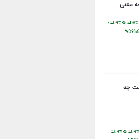
چه معنی
/%D9%85%D8%
%D9%
يت چه
%D9%85%D9%