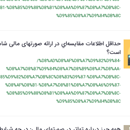
B1-%D8%B5%D9%88%D8%B1%D8%AA%D9%87%D8%A7%DB%8C-
%D9%85%D8%A7%D9%84%DB%8C
حداقل اطلاعات مقايسه‌اي در ارائه صورتهای مالی شا
است؟
/%D8%AD%D8%AF%D8%A7%D9%82%D9%84-
%D8%A7%D8%B7%D9%84%D8%A7%D8%B9%D8%A7%D8%AA-
85%D9%82%D8%A7%DB%8C%D8%B3%D9%87-%D8%A7%DB%8C-
%D8%AF%D8%B1-%D8%A7%D8%B1%D8%A7%D8%A6%D9%87-
%D8%B5%D9%88%D8%B1%D8%AA%D9%87%D8%A7%DB%8C-
%D9%85%D8%A7%D9%84%DB%8C
همه چیز درباره تهاتر در صورتهای مالی: در چه شرایط