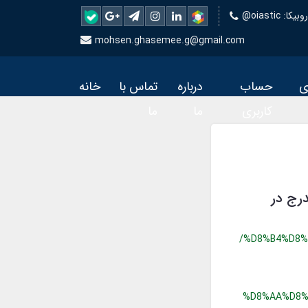
 روبیکا
mohsen.ghasemee.g@gmail.com
ی
حساب
درباره
تماس با
خانه
کاربری
ما
ما
درج در
/%D8%B4%D8%
%D8%AA%D8%