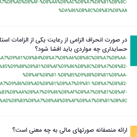
A7%D8%AD%D8%AF-%D8%AA%D8%AC%D8%A7%D8%B1%DB%8C-
%DA%86%DB%8C%D8%B3%D8%AA
در صورت انحراف الزامی از رعایت یکی از الزامات است
حسابداری چه مواردی باید افشا شود؟
%A7%D9%81%D8%B4%D8%A7%D8%A6%DB%8C%D8%A7%D8%AA-
%85%D9%88%D8%B1%D8%AF%D9%86%DB%8C%D8%A7%D8%B2-
%D8%AF%D8%B1-%D8%B5%D9%88%D8%B1%D8%AA-
A7%D9%86%D8%AD%D8%B1%D8%A7%D9%81-%D8%A7%D8%B2-
%B3%D8%AA%D8%A7%D9%86%D8%AF%D8%A7%D8%B1%D8%AF-
%AD%D8%B3%D8%A7%D8%A8%D8%AF%D8%A7%D8%B1%DB%8C
ارائه منصفانه صورتهای مالی به چه معنی است؟