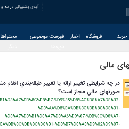
@oiastic :آیدی پشتیبانی در بله و
 خرید
فروشگاه
اخبار
فهرست موضوعی
محتواها
دوره‌ها
دیگر
های مالی
در چه شرایطی تغییر ارائه یا تغییر طبقه‌بندي اقلام من
صورتهاي مالي مجاز است؟
B1%D8%A7%DB%8C%D8%B7-%D9%85%D8%AC%D8%A7%D8%B2-
%D8%AA%D8%BA%DB%8C%DB%8C%D8%B1-
%D8%A7%D8%B1%D8%A7%D8%A6%D9%87-%DB%8C%D8%A7-
BA%DB%8C%DB%8C%D8%B1-%D8%B7%D8%A8%D9%82%D9%87-