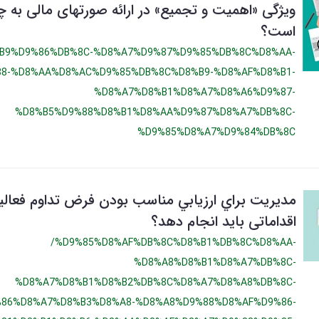
ویژگی «اهميت و تجميع» در ارائه صورتهای مالی به 
است؟
B9%D9%86%DB%8C-%D8%A7%D9%87%D9%85%DB%8C%D8%AA-
88-%D8%AA%D8%AC%D9%85%DB%8C%D8%B9-%D8%AF%D8%B1-
%D8%A7%D8%B1%D8%A7%D8%A6%D9%87-
%D8%B5%D9%88%D8%B1%D8%AA%D9%87%D8%A7%DB%8C-
%D9%85%D8%A7%D9%84%DB%8C
مديريت براي ارزيابي مناسب بودن فرض تداوم فعال
اقداماتی باید انجام دهد؟
/%D9%85%D8%AF%DB%8C%D8%B1%DB%8C%D8%AA-
%D8%A8%D8%B1%D8%A7%DB%8C-
%D8%A7%D8%B1%D8%B2%DB%8C%D8%A7%D8%A8%DB%8C-
86%D8%A7%D8%B3%D8%A8-%D8%A8%D9%88%D8%AF%D9%86-