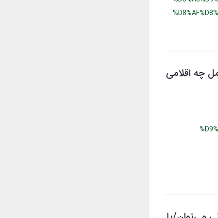
%D8%AF%D8%
مل چه اقلامی
%D9%
ی می‌توان/یا