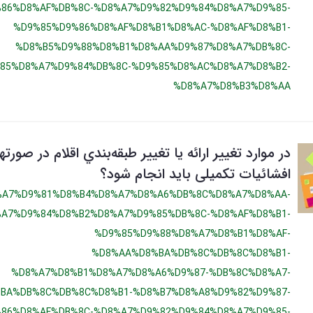
86%D8%AF%DB%8C-%D8%A7%D9%82%D9%84%D8%A7%D9%85-
%D9%85%D9%86%D8%AF%D8%B1%D8%AC-%D8%AF%D8%B1-
%D8%B5%D9%88%D8%B1%D8%AA%D9%87%D8%A7%DB%8C-
85%D8%A7%D9%84%DB%8C-%D9%85%D8%AC%D8%A7%D8%B2-
%D8%A7%D8%B3%D8%AA
در موارد تغییر ارائه يا تغییر طبقه‌بندي اقلام در صورت
افشائیات تکمیلی باید انجام شود؟
%A7%D9%81%D8%B4%D8%A7%D8%A6%DB%8C%D8%A7%D8%AA-
A7%D9%84%D8%B2%D8%A7%D9%85%DB%8C-%D8%AF%D8%B1-
%D9%85%D9%88%D8%A7%D8%B1%D8%AF-
%D8%AA%D8%BA%DB%8C%DB%8C%D8%B1-
%D8%A7%D8%B1%D8%A7%D8%A6%D9%87-%DB%8C%D8%A7-
BA%DB%8C%DB%8C%D8%B1-%D8%B7%D8%A8%D9%82%D9%87-
86%D8%AF%DB%8C-%D8%A7%D9%82%D9%84%D8%A7%D9%85-