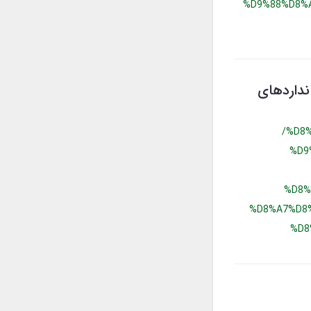
%D9%88%D8%
انداردهای
/%D8
%D9
%D8%
%D8%A7%D8
%D8