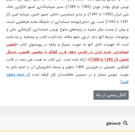
بورس اوراق بهادار تهران (1385 تا 1389)، مدیر سرمایه‌گذاری اسبق کارگزاری بانک
ملی ایران (1390 تا 1391)، و مدیر حسابرسی داخلی اسبق تامین سرمایه امین (از
1391 تا 1392) است. وی دانش‌آموخته حسابداری از دانشگاه علامه طباطبایی است،
و بیش از بیست سال تجربه در زمینه‌های متنوع بورس، حسابداری، گزارشگری مالی و
موضوعات مرتبط آنها دارد. از وی دهها مقاله، یادداشت، کتاب، و مصاحبه بر جا مانده
است که فهرست کامل آنها به صورت متمرکز و یکجا در پیوستهای کتاب «
انجمن
حسابداران خبره ایران در آخرین دهه قرن؛ گفتگو با محسن قاسمی، دبیرکل
انجمن (از 1392 تا 1400)
» ارائه شده است. این کتاب به همت علی مجد در قالب
گفتگویی تفصیلی در فروردین 1400 تنظیم و نسخه الکترونیکی آن با اجازه ناشر به
صورت عمومی منتشر و در دسترس علاقه‌مندان قرار گرفته است (
از اینجا دانلود
کنید
).
کانال رسمی در بله
جستجو