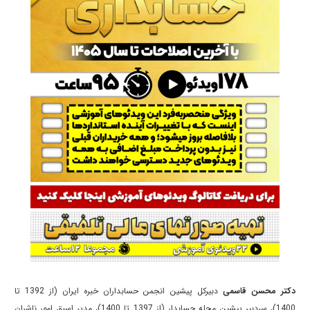
دکتر محسن قاسمی
دبیرکل پیشین انجمن حسابداران خبره ایران (از 1392 تا
1400)، سردبیر پیشین مجله حسابدار (از 1397 تا 1400)، مدیر اسبق امور ناشران