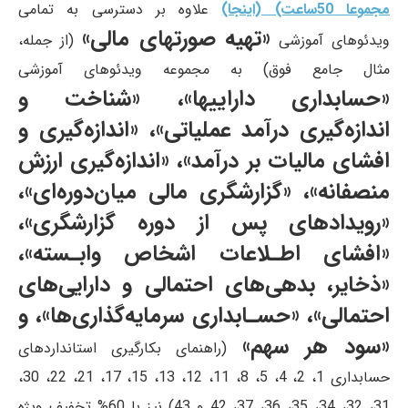
مجموعا 50ساعت) (اینجا)
علاوه بر دسترسی به تمامی
«تهیه صورتهای مالی»
ویدئوهای آموزشی
(از جمله،
مثال جامع فوق) به مجموعه ویدئوهای آموزشی
«حسابداری داراییها»، «شناخت و
اندازه‌گیری درآمد عملیاتی»، «اندازه‌گیری و
افشای مالیات بر درآمد»، «اندازه‌گیری ارزش
منصفانه»، «گزارشگری مالی میان‌دوره‌ای»،
«رویدادهای پس از دوره گزارشگری»،
«افشای اطـلاعات اشخاص وابـسته»،
«ذخایر، بدهی‌های احتمالی و دارایی‌های
احتمالی»، «حسـابداری سرمایه‌گذاری‌ها»، و
«سود هر سهم»
(راهنمای بکارگیری استانداردهای
حسابداری 1، 2، 4، 5، 8، 11، 12، 13، 15، 17، 21، 22، 30،
31، 32، 34، 35، 36، 37، 42 و 43) نیز با 60% تخفیف ویژه