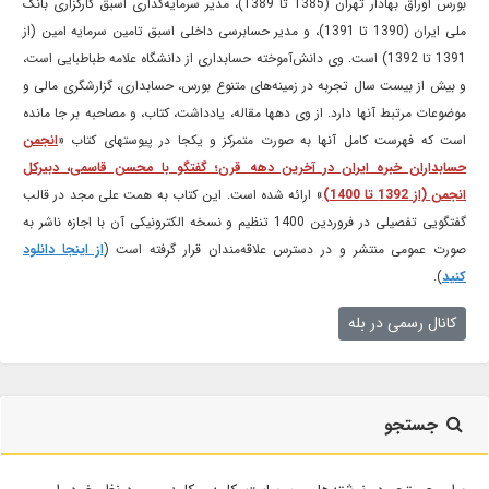
بورس اوراق بهادار تهران (1385 تا 1389)، مدیر سرمایه‌گذاری اسبق کارگزاری بانک
ملی ایران (1390 تا 1391)، و مدیر حسابرسی داخلی اسبق تامین سرمایه امین (از
1391 تا 1392) است. وی دانش‌آموخته حسابداری از دانشگاه علامه طباطبایی است،
و بیش از بیست سال تجربه در زمینه‌های متنوع بورس، حسابداری، گزارشگری مالی و
موضوعات مرتبط آنها دارد. از وی دهها مقاله، یادداشت، کتاب، و مصاحبه بر جا مانده
است که فهرست کامل آنها به صورت متمرکز و یکجا در پیوستهای کتاب «
انجمن
حسابداران خبره ایران در آخرین دهه قرن؛ گفتگو با محسن قاسمی، دبیرکل
انجمن (از 1392 تا 1400)
» ارائه شده است. این کتاب به همت علی مجد در قالب
گفتگویی تفصیلی در فروردین 1400 تنظیم و نسخه الکترونیکی آن با اجازه ناشر به
صورت عمومی منتشر و در دسترس علاقه‌مندان قرار گرفته است (
از اینجا دانلود
کنید
).
کانال رسمی در بله
جستجو