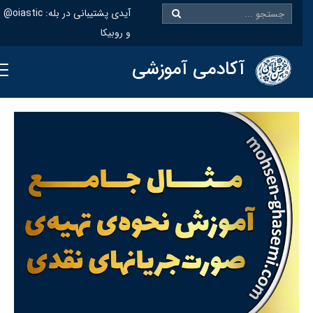
@oiastic :آیدی پشتیبانی در بله
و روبیکا
آکادمی آموزشی