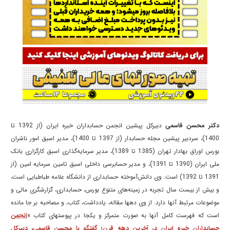
دکتر محسن قاسمی
دبیرکل پیشین انجمن حسابداران خبره ایران (از 1392 تا
1400)، سردبیر پیشین مجله حسابدار (از 1397 تا 1400)، مدیر اسبق امور ناشران
بورس اوراق بهادار تهران (1385 تا 1389)، مدیر سرمایه‌گذاری اسبق کارگزاری بانک
ملی ایران (1390 تا 1391)، و مدیر حسابرسی داخلی اسبق تامین سرمایه امین (از
1391 تا 1392) است. وی دانش‌آموخته حسابداری از دانشگاه علامه طباطبایی است،
و بیش از بیست سال تجربه در زمینه‌های متنوع بورس، حسابداری، گزارشگری مالی و
موضوعات مرتبط آنها دارد. از وی دهها مقاله، یادداشت، کتاب، و مصاحبه بر جا مانده
است که فهرست کامل آنها به صورت متمرکز و یکجا در پیوستهای کتاب «
انجمن
حسابداران خبره ایران در آخرین دهه قرن؛ گفتگو با محسن قاسمی، دبیرکل