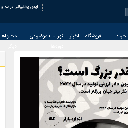
@oiastic :آیدی پشتیبانی در بله و
 خرید
فروشگاه
اخبار
فهرست موضوعی
محتواها
دوره‌ها
دیگر