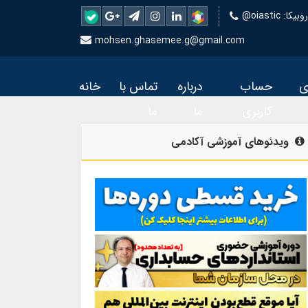
 روبیکا
mohsen.ghasemee.g@gmail.com
ی
حساب
درباره
تماس با
خانه
کاربری
ما
ما
ویدئوهای آموزشی آکادمی