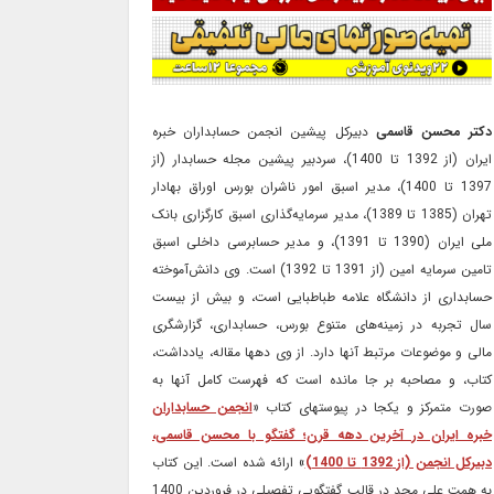
دکتر محسن قاسمی
دبیرکل پیشین انجمن حسابداران خبره
ایران (از 1392 تا 1400)، سردبیر پیشین مجله حسابدار (از
1397 تا 1400)، مدیر اسبق امور ناشران بورس اوراق بهادار
تهران (1385 تا 1389)، مدیر سرمایه‌گذاری اسبق کارگزاری بانک
ملی ایران (1390 تا 1391)، و مدیر حسابرسی داخلی اسبق
تامین سرمایه امین (از 1391 تا 1392) است. وی دانش‌آموخته
حسابداری از دانشگاه علامه طباطبایی است، و بیش از بیست
سال تجربه در زمینه‌های متنوع بورس، حسابداری، گزارشگری
مالی و موضوعات مرتبط آنها دارد. از وی دهها مقاله، یادداشت،
کتاب، و مصاحبه بر جا مانده است که فهرست کامل آنها به
صورت متمرکز و یکجا در پیوستهای کتاب «
انجمن حسابداران
خبره ایران در آخرین دهه قرن؛ گفتگو با محسن قاسمی،
دبیرکل انجمن (از 1392 تا 1400)
» ارائه شده است. این کتاب
به همت علی مجد در قالب گفتگویی تفصیلی در فروردین 1400