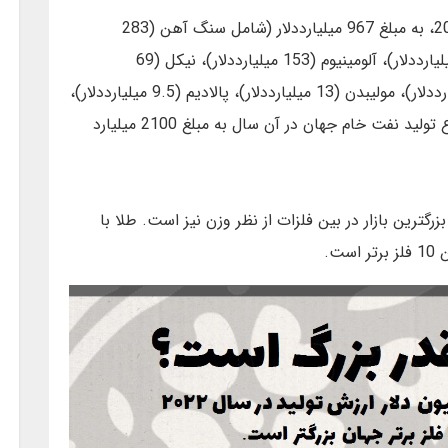
مجموع ارزش تولید 10 فلز برتر جهان در سال 2022، به مبلغ 967 میلیارددلار (شامل سنگ آهن (283
میلیارددلار)، طلا (196 میلیارددلار)، مس (183 میلیارددلار)، آلومینیوم (153 میلیارددلار)، نیکل (69
میلیارددلار)، روی (31 میلیارددلار)، نقره (20 میلیارددلار)، مولیبدن (13 میلیارددلار)، پالادیم (9.5 میلیارددلار)،
و سرب (9.2 میلیارددلار)) حدود 46 درصد مجموع تولید نفت خام جهان در آن سال به مبلغ 2100 میلیارد
نگ آهن با 2.6 میلیارد تن تولید در سال 2022 بزرگترین بازار در بین فلزات از نظر وزن نیز است. طلا با