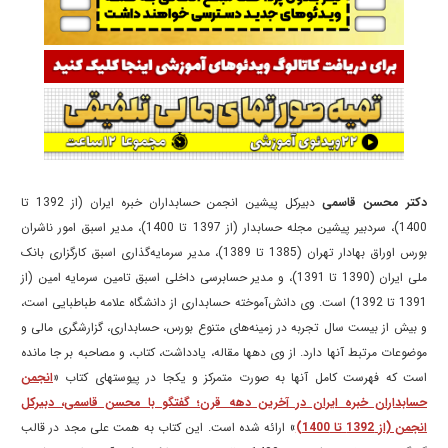
دکتر محسن قاسمی
دبیرکل پیشین انجمن حسابداران خبره ایران (از 1392 تا
1400)، سردبیر پیشین مجله حسابدار (از 1397 تا 1400)، مدیر اسبق امور ناشران
بورس اوراق بهادار تهران (1385 تا 1389)، مدیر سرمایه‌گذاری اسبق کارگزاری بانک
ملی ایران (1390 تا 1391)، و مدیر حسابرسی داخلی اسبق تامین سرمایه امین (از
1391 تا 1392) است. وی دانش‌آموخته حسابداری از دانشگاه علامه طباطبایی است،
و بیش از بیست سال تجربه در زمینه‌های متنوع بورس، حسابداری، گزارشگری مالی و
موضوعات مرتبط آنها دارد. از وی دهها مقاله، یادداشت، کتاب، و مصاحبه بر جا مانده
است که فهرست کامل آنها به صورت متمرکز و یکجا در پیوستهای کتاب «
انجمن
حسابداران خبره ایران در آخرین دهه قرن؛ گفتگو با محسن قاسمی، دبیرکل
انجمن (از 1392 تا 1400)
» ارائه شده است. این کتاب به همت علی مجد در قالب