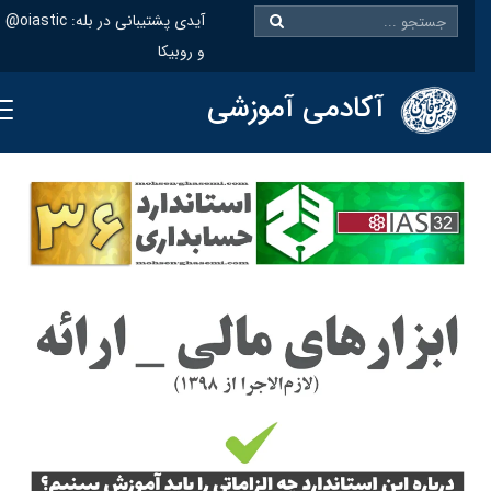
@oiastic :آیدی پشتیبانی در بله
و روبیکا
آکادمی آموزشی