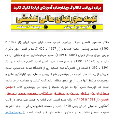
دکتر محسن قاسمی
دبیرکل پیشین انجمن حسابداران خبره ایران (از 1392 تا
1400)، سردبیر پیشین مجله حسابدار (از 1397 تا 1400)، مدیر اسبق امور ناشران
بورس اوراق بهادار تهران (1385 تا 1389)، مدیر سرمایه‌گذاری اسبق کارگزاری بانک
ملی ایران (1390 تا 1391)، و مدیر حسابرسی داخلی اسبق تامین سرمایه امین (از
1391 تا 1392) است. وی دانش‌آموخته حسابداری از دانشگاه علامه طباطبایی است،
و بیش از بیست سال تجربه در زمینه‌های متنوع بورس، حسابداری، گزارشگری مالی و
موضوعات مرتبط آنها دارد. از وی دهها مقاله، یادداشت، کتاب، و مصاحبه بر جا مانده
است که فهرست کامل آنها به صورت متمرکز و یکجا در پیوستهای کتاب «
انجمن
حسابداران خبره ایران در آخرین دهه قرن؛ گفتگو با محسن قاسمی، دبیرکل
انجمن (از 1392 تا 1400)
» ارائه شده است. این کتاب به همت علی مجد در قالب
گفتگویی تفصیلی در فروردین 1400 تنظیم و نسخه الکترونیکی آن با اجازه ناشر به
صورت عمومی منتشر و در دسترس علاقه‌مندان قرار گرفته است (
از اینجا دانلود