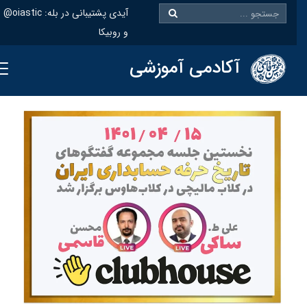
@oiastic :آیدی پشتیبانی در بله
و روبیکا
آکادمی آموزشی