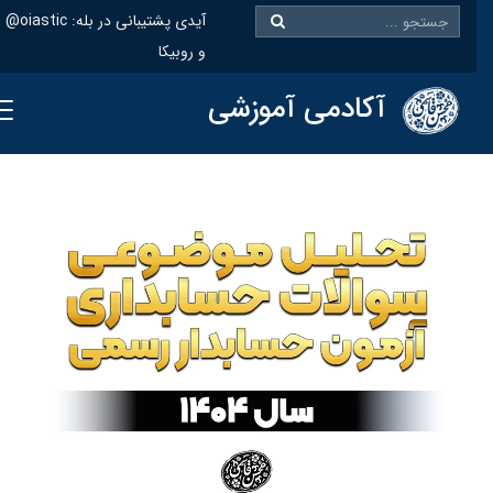
@oiastic :آیدی پشتیبانی در بله
و روبیکا
آکادمی آموزشی