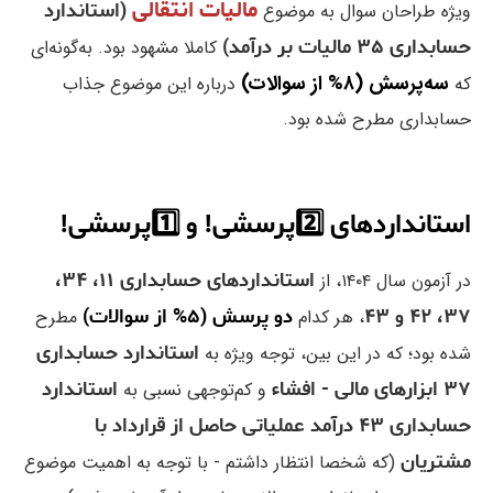
مالیات انتقالی
(استاندارد
ویژه طراحان سوال به موضوع
حسابداری ۳۵ مالیات بر درآمد)
کاملا مشهود بود. به‌گونه‌ای
سه‌پرسش (۸% از سوالات)
که
درباره این موضوع جذاب
حسابداری مطرح شده بود.
استانداردهای 2️⃣پرسشی! و 1️⃣پرسشی!
استانداردهای حسابداری ۱۱، ۳۴،
در آزمون سال ۱۴۰۴، از
۳۷، ۴۲ و ۴۳
دو پرسش (۵% از سوالات)
، هر کدام
مطرح
استاندارد حسابداری
شده بود؛ که در این بین، توجه ویژه به
۳۷ ابزارهای مالی - افشاء
استاندارد
و کم‌توجهی نسبی به
حسابداری ۴۳ درآمد عملیاتی حاصل از قرارداد با
مشتریان
(که شخصا انتظار داشتم - با توجه به اهمیت موضوع