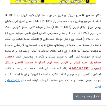
دکتر محسن قاسمی
دبیرکل پیشین انجمن حسابداران خبره ایران (از 1392 تا
1400)، سردبیر پیشین مجله حسابدار (از 1397 تا 1400)، مدیر اسبق امور ناشران
بورس اوراق بهادار تهران (1385 تا 1389)، مدیر سرمایه‌گذاری اسبق کارگزاری بانک
ملی ایران (1390 تا 1391)، و مدیر حسابرسی داخلی اسبق تامین سرمایه امین (از
1391 تا 1392) است. وی دانش‌آموخته حسابداری از دانشگاه علامه طباطبایی است،
و بیش از بیست سال تجربه در زمینه‌های متنوع بورس، حسابداری، گزارشگری مالی و
موضوعات مرتبط آنها دارد. از وی دهها مقاله، یادداشت، کتاب، و مصاحبه بر جا مانده
است که فهرست کامل آنها به صورت متمرکز و یکجا در پیوستهای کتاب «
انجمن
حسابداران خبره ایران در آخرین دهه قرن؛ گفتگو با محسن قاسمی، دبیرکل
انجمن (از 1392 تا 1400)
» ارائه شده است. این کتاب به همت علی مجد در قالب
گفتگویی تفصیلی در فروردین 1400 تنظیم و نسخه الکترونیکی آن با اجازه ناشر به
صورت عمومی منتشر و در دسترس علاقه‌مندان قرار گرفته است (
از اینجا دانلود
کنید
).
کانال رسمی در بله