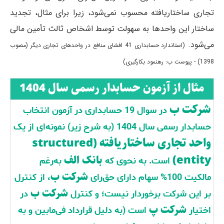
تجاری ساختاریافته محسوب نمی‌شود، زیرا برای مثال، تجدید
ساختار این واحدها به سهولت توسط اشخاص ثالث تأمین مالی
می‌شود.
(استاندارد حسابداری 41 افشای منافع در واحدهای تجاری دیگر (مصوب
1398) - پیوست ب: رهنمود بکارگیری)
مثال از آزمون حسابدار رسمی سال 1404
شرکت ب
در سوال 19 حسابداری در آزمون انتخاب
حسابدار رسمی سال 1404 (به شرح زیر) نمونه‌ای از یک
واحد تجاری ساختاریافته (structured
entity)
بانک الف
است. به نحوی که
به‌رغم
شرکت ب
مالکیت 100% سهام دارای حق‌رای
، از کنترل
شرکت ب
بر این شرکت برخوردار نیست؛ و کنترل
در
شرکت پ
اختیار
است (به دلیل قرارداد فی‌مابین و به