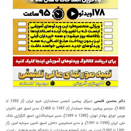
دکتر محسن قاسمی
دبیرکل پیشین انجمن حسابداران خبره ایران (از 1392 تا
1400)، سردبیر پیشین مجله حسابدار (از 1397 تا 1400)، مدیر اسبق امور ناشران
بورس اوراق بهادار تهران (1385 تا 1389)، مدیر سرمایه‌گذاری اسبق کارگزاری بانک
ملی ایران (1390 تا 1391)، و مدیر حسابرسی داخلی اسبق تامین سرمایه امین (از
1391 تا 1392) است. وی دانش‌آموخته حسابداری از دانشگاه علامه طباطبایی است،