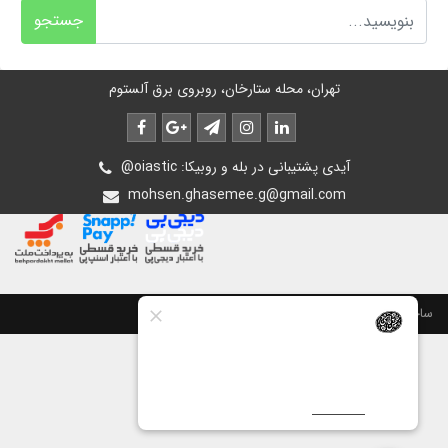
جستجو
تهران، محله ستارخان، روبروی برق آلستوم
@oiastic :آیدی پشتیبانی در بله و روبیکا
mohsen.ghasemee.g@gmail.com
ساخت سایت توسط
پرتال