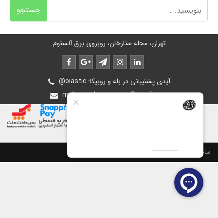
جستجو
تهران، محله ستارخان، روبروی برق آلستوم
@oiastic :آیدی پشتیبانی در بله و روبیکا
mohsen.ghasemee.g@gmail.com
ساخت سایت توسط
پرتال