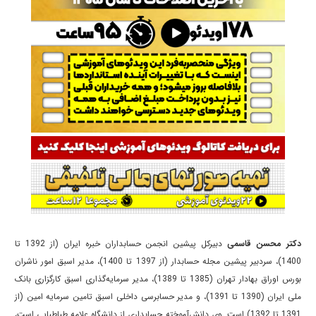
دکتر محسن قاسمی
دبیرکل پیشین انجمن حسابداران خبره ایران (از 1392 تا
1400)، سردبیر پیشین مجله حسابدار (از 1397 تا 1400)، مدیر اسبق امور ناشران
بورس اوراق بهادار تهران (1385 تا 1389)، مدیر سرمایه‌گذاری اسبق کارگزاری بانک
ملی ایران (1390 تا 1391)، و مدیر حسابرسی داخلی اسبق تامین سرمایه امین (از
1391 تا 1392) است. وی دانش‌آموخته حسابداری از دانشگاه علامه طباطبایی است،