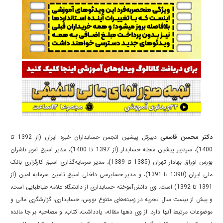
دکتر محسن قاسمی
دبیرکل پیشین انجمن حسابداران خبره ایران (از 1392 تا
1400)، سردبیر پیشین مجله حسابدار (از 1397 تا 1400)، مدیر اسبق امور ناشران
بورس اوراق بهادار تهران (1385 تا 1389)، مدیر سرمایه‌گذاری اسبق کارگزاری بانک
ملی ایران (1390 تا 1391)، و مدیر حسابرسی داخلی اسبق تامین سرمایه امین (از
1391 تا 1392) است. وی دانش‌آموخته حسابداری از دانشگاه علامه طباطبایی است،
و بیش از بیست سال تجربه در زمینه‌های متنوع بورس، حسابداری، گزارشگری مالی و
موضوعات مرتبط آنها دارد. از وی دهها مقاله، یادداشت، کتاب، و مصاحبه بر جا مانده