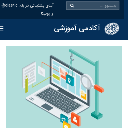
@oiastic :آیدی پشتیبانی در بله
و روبیکا
آکادمی آموزشی