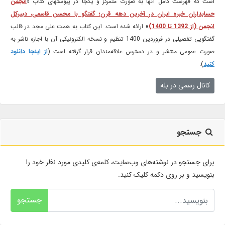
است که فهرست کامل آنها به صورت متمرکز و یکجا در پیوستهای کتاب «
انجمن
حسابداران خبره ایران در آخرین دهه قرن؛ گفتگو با محسن قاسمی، دبیرکل
انجمن (از 1392 تا 1400)
» ارائه شده است. این کتاب به همت علی مجد در قالب
گفتگویی تفصیلی در فروردین 1400 تنظیم و نسخه الکترونیکی آن با اجازه ناشر به
صورت عمومی منتشر و در دسترس علاقه‌مندان قرار گرفته است (
از اینجا دانلود
کنید
).
کانال رسمی در بله
جستجو
برای جستجو در نوشته‌های وب‌سایت، کلمه‌ی کلیدی مورد نظر خود را
بنویسید و بر روی دکمه کلیک کنید.
جستجو