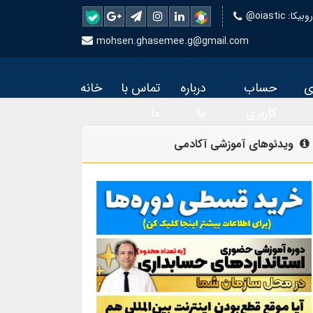
 روبیکا
mohsen.ghasemee.g@gmail.com
ی
حساب
درباره
تماس با
خانه
کاربری
ما
ما
ویدئوهای آموزشی آکادمی