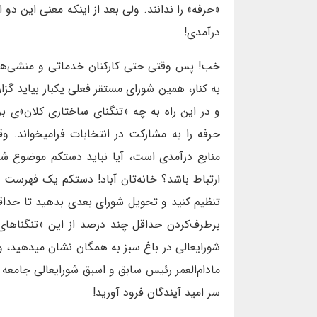
«حرفه» را ندانند. ولی بعد از اینکه معنی این دو
درآمدی!
خب! پس وقتی حتی کارکنان خدماتی و منشی‌ها
به کنار، همین شورای مستقر فعلی یکبار بیاید گز
و در این راه به چه «تنگنای ساختاری کلان»ی ب
حرفه را به مشارکت در انتخابات فرامیخواند. 
منابع درآمدی است، آیا نباید دستکم موضوع ش
ارتباط باشد؟ خانه‌تان آباد! دستکم یک فهرست از 
تنظیم کنید و تحویل شورای بعدی بدهید تا حدا
برطرف‌کردن حداقل چند درصد از این «تنگناهای س
شورایعالی در باغ سبز به همگان نشان میدهید، و
مادام‌العمر رئیس سابق و اسبق شورایعالی جامعه
سر امید آیندگان فرود آورید!