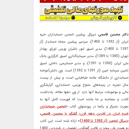
دکتر محسن قاسمی
دبیرکل پیشین انجمن حسابداران خبره
ایران (از 1392 تا 1400)، سردبیر پیشین مجله حسابدار (از
1397 تا 1400)، مدیر اسبق امور ناشران بورس اوراق بهادار
تهران (1385 تا 1389)، مدیر سرمایه‌گذاری اسبق کارگزاری بانک
ملی ایران (1390 تا 1391)، و مدیر حسابرسی داخلی اسبق
تامین سرمایه امین (از 1391 تا 1392) است. وی دانش‌آموخته
حسابداری از دانشگاه علامه طباطبایی است، و بیش از بیست
سال تجربه در زمینه‌های متنوع بورس، حسابداری، گزارشگری
مالی و موضوعات مرتبط آنها دارد. از وی دهها مقاله، یادداشت،
کتاب، و مصاحبه بر جا مانده است که فهرست کامل آنها به
صورت متمرکز و یکجا در پیوستهای کتاب «
انجمن حسابداران
خبره ایران در آخرین دهه قرن؛ گفتگو با محسن قاسمی،
دبیرکل انجمن (از 1392 تا 1400)
» ارائه شده است. این کتاب
به همت علی مجد در قالب گفتگویی تفصیلی در فروردین 1400