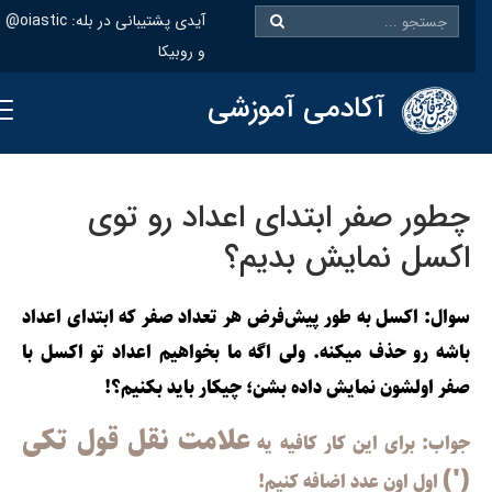
@oiastic :آیدی پشتیبانی در بله
و روبیکا
آکادمی آموزشی
چطور صفر ابتدای اعداد رو توی
اکسل نمایش بدیم؟
سوال: اکسل به طور پیش‌فرض هر تعداد صفر که ابتدای اعداد
باشه رو حذف میکنه. ولی اگه ما بخواهیم اعداد تو اکسل با
صفر اولشون نمایش داده بشن؛ چیکار باید بکنیم؟!
علامت نقل قول تکی
جواب: برای این کار کافیه یه
(')
اول اون عدد اضافه کنیم!