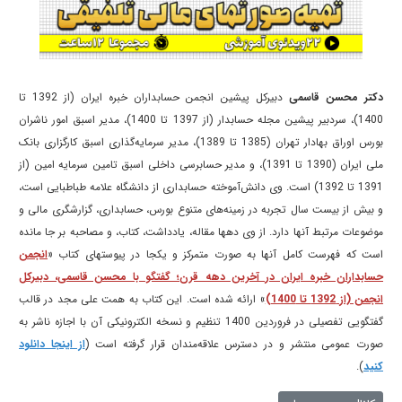
دکتر محسن قاسمی
دبیرکل پیشین انجمن حسابداران خبره ایران (از 1392 تا
1400)، سردبیر پیشین مجله حسابدار (از 1397 تا 1400)، مدیر اسبق امور ناشران
بورس اوراق بهادار تهران (1385 تا 1389)، مدیر سرمایه‌گذاری اسبق کارگزاری بانک
ملی ایران (1390 تا 1391)، و مدیر حسابرسی داخلی اسبق تامین سرمایه امین (از
1391 تا 1392) است. وی دانش‌آموخته حسابداری از دانشگاه علامه طباطبایی است،
و بیش از بیست سال تجربه در زمینه‌های متنوع بورس، حسابداری، گزارشگری مالی و
موضوعات مرتبط آنها دارد. از وی دهها مقاله، یادداشت، کتاب، و مصاحبه بر جا مانده
است که فهرست کامل آنها به صورت متمرکز و یکجا در پیوستهای کتاب «
انجمن
حسابداران خبره ایران در آخرین دهه قرن؛ گفتگو با محسن قاسمی، دبیرکل
انجمن (از 1392 تا 1400)
» ارائه شده است. این کتاب به همت علی مجد در قالب
گفتگویی تفصیلی در فروردین 1400 تنظیم و نسخه الکترونیکی آن با اجازه ناشر به
صورت عمومی منتشر و در دسترس علاقه‌مندان قرار گرفته است (
از اینجا دانلود
کنید
).