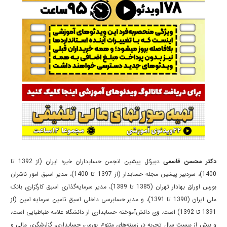
دکتر محسن قاسمی
دبیرکل پیشین انجمن حسابداران خبره ایران (از 1392 تا
1400)، سردبیر پیشین مجله حسابدار (از 1397 تا 1400)، مدیر اسبق امور ناشران
بورس اوراق بهادار تهران (1385 تا 1389)، مدیر سرمایه‌گذاری اسبق کارگزاری بانک
ملی ایران (1390 تا 1391)، و مدیر حسابرسی داخلی اسبق تامین سرمایه امین (از
1391 تا 1392) است. وی دانش‌آموخته حسابداری از دانشگاه علامه طباطبایی است،
و بیش از بیست سال تجربه در زمینه‌های متنوع بورس، حسابداری، گزارشگری مالی و