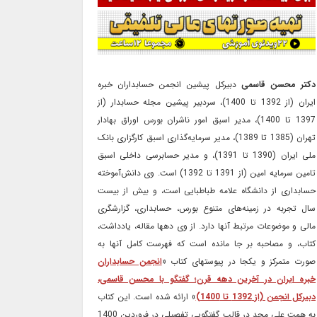
دکتر محسن قاسمی
دبیرکل پیشین انجمن حسابداران خبره
ایران (از 1392 تا 1400)، سردبیر پیشین مجله حسابدار (از
1397 تا 1400)، مدیر اسبق امور ناشران بورس اوراق بهادار
تهران (1385 تا 1389)، مدیر سرمایه‌گذاری اسبق کارگزاری بانک
ملی ایران (1390 تا 1391)، و مدیر حسابرسی داخلی اسبق
تامین سرمایه امین (از 1391 تا 1392) است. وی دانش‌آموخته
حسابداری از دانشگاه علامه طباطبایی است، و بیش از بیست
سال تجربه در زمینه‌های متنوع بورس، حسابداری، گزارشگری
مالی و موضوعات مرتبط آنها دارد. از وی دهها مقاله، یادداشت،
کتاب، و مصاحبه بر جا مانده است که فهرست کامل آنها به
صورت متمرکز و یکجا در پیوستهای کتاب «
انجمن حسابداران
خبره ایران در آخرین دهه قرن؛ گفتگو با محسن قاسمی،
دبیرکل انجمن (از 1392 تا 1400)
» ارائه شده است. این کتاب
به همت علی مجد در قالب گفتگویی تفصیلی در فروردین 1400