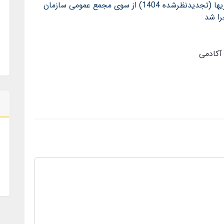
استاندارد حسابداری 15 حسابداری سرمایه‌گذاریها (تجدیدنظرشده 1404) از سوی مجمع عمومی سازمان
 آکادمی