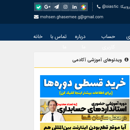
 روبیکا
mohsen.ghasemee.g@gmail.com
ی
حساب
درباره
تماس با
خانه
کاربری
ما
ما
ویدئوهای آموزشی آکادمی