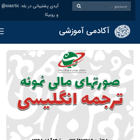
@oiastic :آیدی پشتیبانی در بله
و روبیکا
آکادمی آموزشی