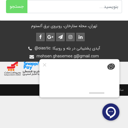
جستجو
تهران، محله ستارخان، روبروی برق آلستوم
@oiastic :آیدی پشتیبانی در بله و روبیکا
mohsen.ghasemee.g@gmail.com
ساخت سایت توسط
پرتال