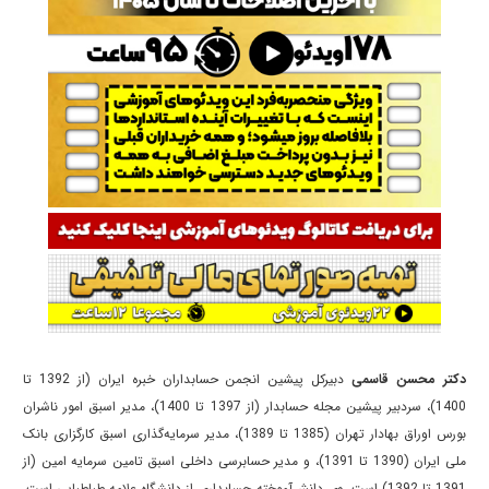
دکتر محسن قاسمی
دبیرکل پیشین انجمن حسابداران خبره ایران (از 1392 تا
1400)، سردبیر پیشین مجله حسابدار (از 1397 تا 1400)، مدیر اسبق امور ناشران
بورس اوراق بهادار تهران (1385 تا 1389)، مدیر سرمایه‌گذاری اسبق کارگزاری بانک
ملی ایران (1390 تا 1391)، و مدیر حسابرسی داخلی اسبق تامین سرمایه امین (از
1391 تا 1392) است. وی دانش‌آموخته حسابداری از دانشگاه علامه طباطبایی است،