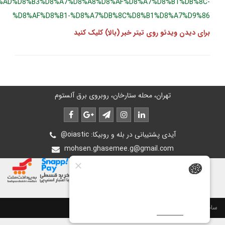
%D8%AD%D8%B3%D8%A7%D8%A8%D8%AF%D8%A7%D8%B1%DB%8C
%D8%AF%D8%B1-%D8%A7%DB%8C%D8%B1%D8%A7%D9%8
رای دیدن ویدئو روی تیتر خبر (بالا) کلیک کنید
تهران، محله ستارخان، روبروی برق آلستوم
@oiastic :آیدی پشتیبانی در بله و روبیکا
mohsen.ghasemee.g@gmail.com
ت سایت توسط
پرتال