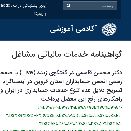
@oiastic :آیدی پشتیبانی در بله
و روبیکا
آکادمی آموزشی
واهینامه خدمات مالیاتی مشاغل
دکتر محسن قاسمی در گفتگوی زنده (Live) با صفحه
سمی انجمن حسابداران استان قزوین در اینستاگرام به
شریح دلایل عدم تنوع خدمات حسابداری در ایران و
اهکارهای رفع این معضل پرداخت
/%D8%AF%D9%84%D8%A7%DB%8C%D9%84
%D8%B9%D8%AF%D9%85-%D8%AA%D9%86%D9%88%D8%B9
%D8%AE%D8%AF%D9%85%D8%A7%D8%AA