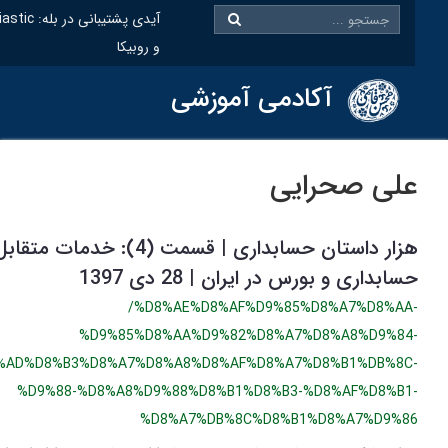
@oiastic :آیدی پشتیبانی در بله
و روبیکا
آکادمی آموزشی
لی صحرایی
هزار داستان حسابداری | قسمت (4): خدمات متقابل
سابداری و بورس در ایران | 28 دی 1397
/%D8%AE%D8%AF%D9%85%D8%A7%D8%AA
%D9%85%D8%AA%D9%82%D8%A7%D8%A8%D9%84
%D8%AD%D8%B3%D8%A7%D8%A8%D8%AF%D8%A7%D8%B1%DB%8C
%D9%88-%D8%A8%D9%88%D8%B1%D8%B3-%D8%AF%D8%B1
%D8%A7%DB%8C%D8%B1%D8%A7%D9%8