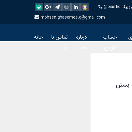
 روبیکا
mohsen.ghasemee.g@gmail.com
ی
حساب
درباره
تماس با
خانه
کاربری
ما
ما
د بستن