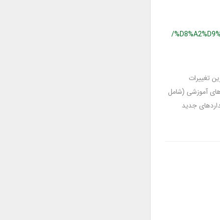
/%D8%A2%D9
ین تغییرات
. در این مجموعه ویدئوهای آموزشی (شامل
مات استانداردهای جدید