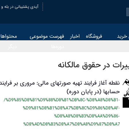
@oiastic :آیدی پشتیبانی در بله و
 خرید
فروشگاه
اخبار
فهرست موضوعی
محتواها
دوره‌ها
دیگر
رات در حقوق مالکانه
نقطه آغاز فرایند تهیه صورتهای مالی: مروری بر فراین
حسابها (در پایان دوره)
/%D9%85%D8%B1%D9%88%D8%B1%DB%8C-%D8%A8%D8%B1-
%D9%81%D8%B1%D8%A7%DB%8C%D9%86%D8%AF-
%D8%A8%D8%B3%D8%AA%D9%86-
%D8%AD%D8%B3%D8%A7%D8%A8%D9%87%D8%A7