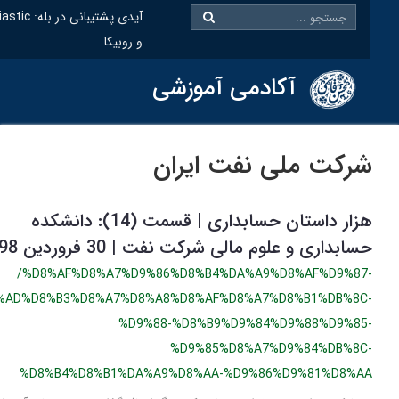
@oiastic :آیدی پشتیبانی در بله
و روبیکا
آکادمی آموزشی
رکت ملی نفت ایران
هزار داستان حسابداری | قسمت (14): دانشکده
سابداری و علوم مالی شرکت نفت | 30 فروردین 1398
/%D8%AF%D8%A7%D9%86%D8%B4%DA%A9%D8%AF%D9%87
%D8%AD%D8%B3%D8%A7%D8%A8%D8%AF%D8%A7%D8%B1%DB%8C
%D9%88-%D8%B9%D9%84%D9%88%D9%85
%D9%85%D8%A7%D9%84%DB%8C
%D8%B4%D8%B1%DA%A9%D8%AA-%D9%86%D9%81%D8%A