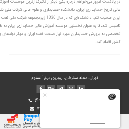
ر پادکست امروز می‌خواهم درباره یکی دیگر از تاثیرگذارترین موسسات آموزش
الی تاریخ حسابداری ایران، دانشکده حسابداری و علوم مالی شرکت ملی نفت
ایران صحبت کنم. دانشکده‌ای که در سال 1336 زیرمجموعه شرکت ملی نفت ایران
اسیس شد، تا به عنوان نخستین موسسه آموزش عالی حسابداری ایران به طور
خصصی به پرورش حسابداران مورد نیاز صنعت نفت ایران و دیگر نهادهای بزرگ
شور اقدام کند.
تهران، محله ستارخان، روبروی برق آلستوم
@oiastic :آیدی پشتیبانی در بله و روبیکا
mohsen.ghasemee.g@gmail.com