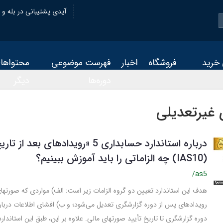
@oiastic :آیدی پشتیبانی در بله و
 خرید
فروشگاه
اخبار
فهرست موضوعی
محتواها
دوره‌ها
دیگر
 غیرتعدیلی
درباره استاندارد حسابداری 5 «رویدادهای 
(IAS10) چه الزاماتی را باید آموزش ببینیم؟
/as5
هدف این استاندارد تعیین دو گروه الزامات زیر است: الف) مواردی که صورتها
رویدادهای پس از دوره گزارشگری تعدیل می‌شود؛ و ب) افشای اطلاعات دربار
دوره گزارشگری تا تاریخ تأیید صورتهای مالی. علاوه بر این، طبق این استاندارد