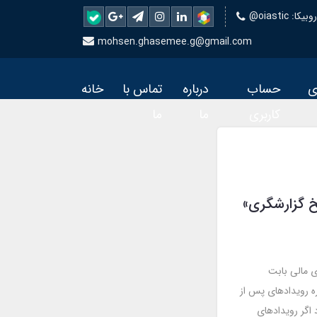
 روبیکا
mohsen.ghasemee.g@gmail.com
ی
حساب
درباره
تماس با
خانه
کاربری
ما
ما
بعد از تاریخ گزارشگری»
ی مالی بابت
ه رویدادهای پس از
 اگر رویدادهای