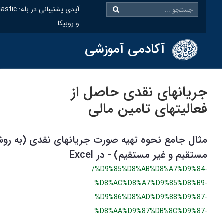
@oiastic :آیدی پشتیبانی در بله
و روبیکا
آکادمی آموزشی
ریانهای نقدی حاصل از
عالیتهای تامین مالی
ثال جامع نحوه تهیه صورت جریانهای نقدی (به روش
ستقیم و غیر مستقیم) - در Excel
/%D9%85%D8%AB%D8%A7%D9%84
%D8%AC%D8%A7%D9%85%D8%B9
%D9%86%D8%AD%D9%88%D9%87
%D8%AA%D9%87%DB%8C%D9%87