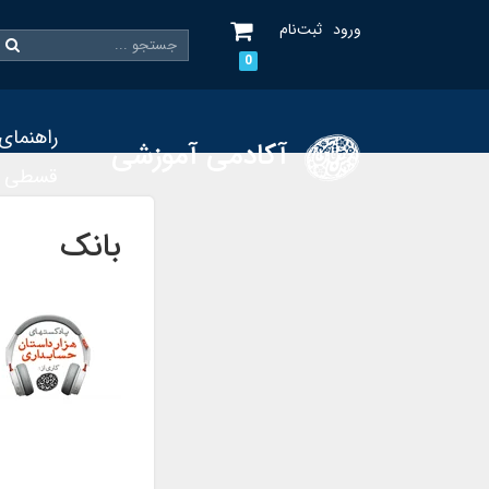
ورود
ثبت‌نام
0
راهنمای
آکادمی آموزشی
قسطی
بانک