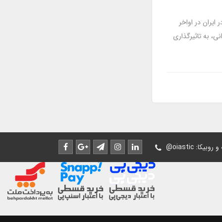
 ایران در اواخر
ی، به تاثیرگذاری
له و روبیکا