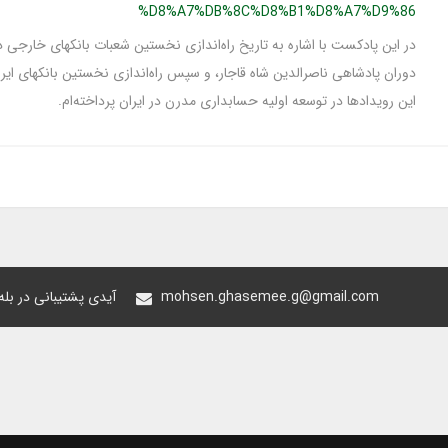
%D8%A7%DB%8C%D8%B1%D8%A7%D9%86
در این پادکست با اشاره به تاریخ راه‌اندازی نخستین شعبات بانکهای خارجی در
دوران پادشاهی ناصرالدین شاه قاجار، و سپس راه‌اندازی نخستین بانکهای ایران
این رویدادها در توسعه اولیه حسابداری مدرن در ایران پرداخته‌ام.
mohsen.ghasemee.g@gmail.com
@oiastic :آیدی پشتیبانی در ب