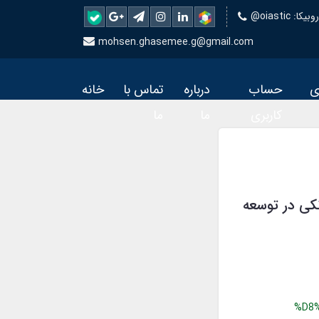
 روبیکا
mohsen.ghasemee.g@gmail.com
ی
حساب
درباره
تماس با
خانه
کاربری
ما
ما
 نقش شبکه بانکی در توسعه
%D8