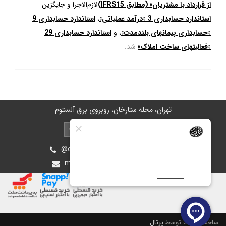
از قرارداد با مشتریان» (مطابق IFRS15)
لازم‌الاجرا و جایگزین
استاندارد حسابداری 3 «درآمد عملیاتی»
،
استاندارد حسابداری 9
«حسابداری پیمانهای بلندمدت»
، و
استاندارد حسابداری 29
«فعالیتهای ساخت املاک»
شد.
تهران، محله ستارخان، روبروی برق آلستوم
@oiastic :آیدی پشتیبانی در بله و روبیکا
mohsen.ghasemee.g@gmail.com
ساخت سایت توسط
پرتال