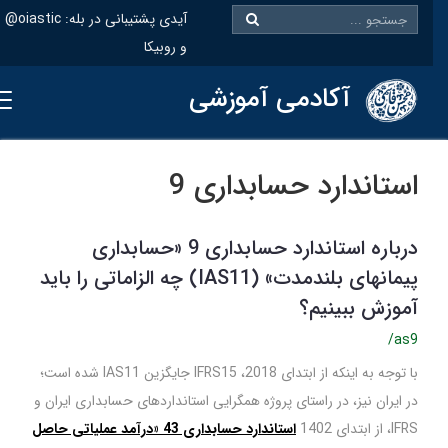
@oiastic :آیدی پشتیبانی در بله
و روبیکا
آکادمی آموزشی
استاندارد حسابداری 9
درباره استاندارد حسابداری 9 «حسابداری
پیمانهای بلندمدت» (IAS11) چه الزاماتی را باید
آموزش ببینیم؟
/as9
با توجه به اینکه از ابتدای 2018، IFRS15 جایگزین IAS11 شده است؛
در ایران نیز، در راستای پروژه همگرایی استانداردهای حسابداری ایران و
IFRS، از ابتدای 1402
استاندارد حسابداری 43 «درآمد عملیاتی حاصل