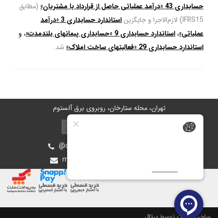
حسابداری 43
«درآمد عملیا
تی حاصل از قرارداد با مشتریان»
(مطابق
IFRS15) لازم‌الاجرا و جایگزین
استاندارد حسابداری 3 «درآمد
عملیاتی»
،
استاندارد حسابداری 9 «حسابداری پیمانهای بلندمدت»
، و
استاندارد حسابداری 29 «فعالیتهای ساخت املاک»
شد.
تهران، محله ستارخان، روبروی برق آلستوم
@oiastic :آیدی پشتیبانی در بله و روبیکا
mohsen.ghasemee.g@gmail.com
ساخت سایت توسط
پرتال