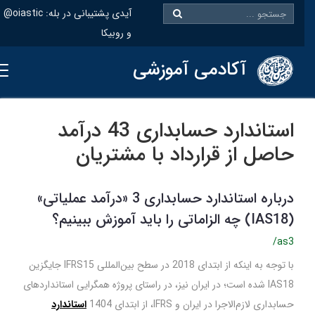
@oiastic :آیدی پشتیبانی در بله
و روبیکا
آکادمی آموزشی
استاندارد حسابداری 43 درآمد
حاصل از قرارداد با مشتریان
درباره استاندارد حسابداری 3 «درآمد عملیاتی»
(IAS18) چه الزاماتی را باید آموزش ببینیم؟
/as3
با توجه به اینکه از ابتدای 2018 در سطح بین‌المللی IFRS15 جایگزین
IAS18 شده است؛ در ایران نیز، در راستای پروژه همگرایی استانداردهای
حسابداری لازم‌الاجرا در ایران و IFRS، از ابتدای 1404
استاندارد